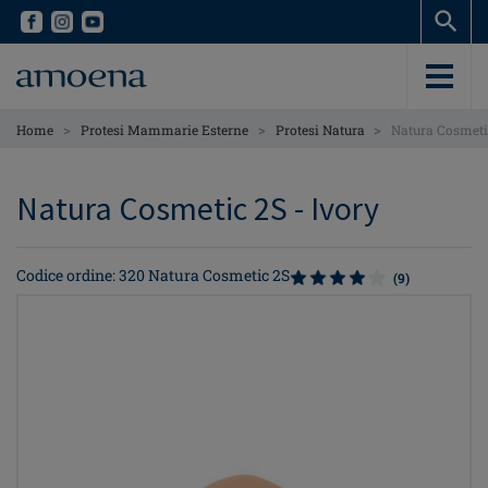
Skip
Skip
to
to
main
main
content
content
>
>
>
Home
Protesi Mammarie Esterne
Protesi Natura
Natura Cosmeti
Natura Cosmetic 2S - Ivory
Codice ordine: 320 Natura Cosmetic 2S
(9)