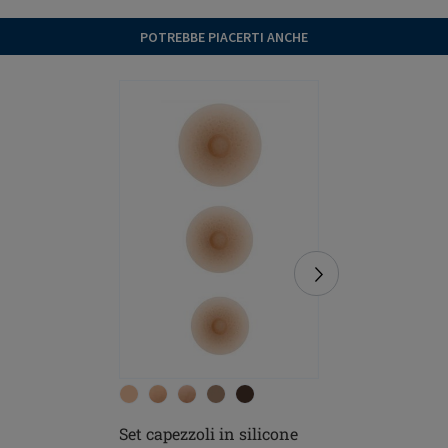
POTREBBE PIACERTI ANCHE
Set capezzoli in silicone
Soft Cle