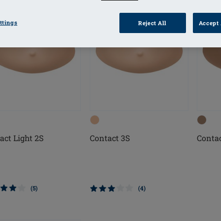
ttings
Reject All
Accept 
act Light 2S
Contact 3S
Contac
(5)
(4)