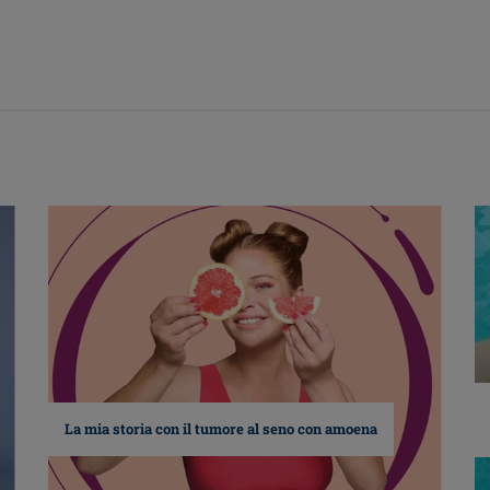
La mia storia con il tumore al seno con amoena