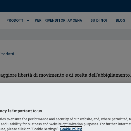
PRODOTTI
PER I RIVENDITORI AMOENA
SU DI NOI
BLOG
Prodotti
giore libertà di movimento e di scelta dell'abbigliamento.
acy is important to us.
ies to ensure the performance and security of our website, and, where permitted, t
 and usability for business and website optimization purposes. For further informa
se, please click on "Cookie Settings".
Cookie Policy