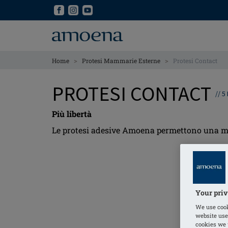
Skip
Skip
to
to
main
main
content
content
>
>
Home
Protesi Mammarie Esterne
Protesi Contact
PROTESI CONTACT
//
5
Più libertà
Le protesi adesive Amoena permettono una mag
Your priv
We use cook
website use
cookies we u