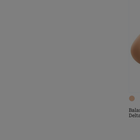
Bala
Delt