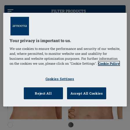
una traspirazione completa grazie ai nostri reggiseni
con chiusura a zip frontale, creati per tenerti fresca
FILTER PRODUCTS
così che il tuo outfit non sia d'intralcio nel tuo
allenamento, indipendentemente da quanto intenso
sia. Esplora la collezioni delle nostre protesi Energy
create appositamente per donne attive.
Your privacy is important to us.
We use cookies to ensure the performance and security of our website,
and, where permitted, to monitor website use and usability for
business and website optimization purposes. For further information
on the cookies we use, please click on "Cookie Settings".
Cookie Policy
Cookies Settings
Reject All
Accept All Cookies