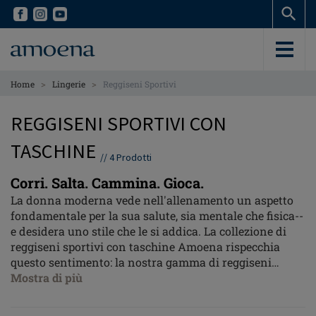
Skip
Skip
to
to
main
main
content
content
>
>
Home
Lingerie
Reggiseni Sportivi
REGGISENI SPORTIVI CON
TASCHINE
//
4
Prodotti
Corri. Salta. Cammina. Gioca.
La donna moderna vede nell'allenamento un aspetto
fondamentale per la sua salute, sia mentale che fisica--
e desidera uno stile che le si addica. La collezione di
reggiseni sportivi con taschine Amoena rispecchia
questo sentimento: la nostra gamma di reggiseni
sportivi con allacciatura frontale combina l'affidabile
Mostra di più
tecnologia Amoena con taschine costruite all'interno
per tenere la tua protesi a posto. Proverai il piacere di