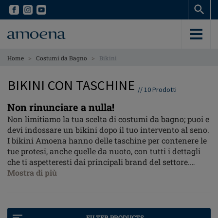
Skip
Skip
to
to
main
main
content
content
>
>
Home
Costumi da Bagno
Bikini
BIKINI CON TASCHINE
//
10
Prodotti
Non rinunciare a nulla!
Non limitiamo la tua scelta di costumi da bagno; puoi e
devi indossare un bikini dopo il tuo intervento al seno.
I bikini Amoena hanno delle taschine per contenere le
tue protesi, anche quelle da nuoto, con tutti i dettagli
che ti aspetteresti dai principali brand del settore.
Costumi da bagno funzionali, modelli e colori che si
Mostra di più
faranno notare. Ci siamo persino confrontati con la
stilista Melissa Odabash per ampliare la nostra gamma
di bikini.
FILTER PRODUCTS