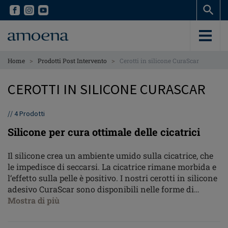
Skip
Skip
to
to
main
main
content
content
>
>
Home
Prodotti Post Intervento
Cerotti in silicone CuraScar
CEROTTI IN SILICONE CURASCAR
//
4
Prodotti
Silicone per cura ottimale delle cicatrici
Il silicone crea un ambiente umido sulla cicatrice, che
le impedisce di seccarsi. La cicatrice rimane morbida e
l‘effetto sulla pelle è positivo. I nostri cerotti in silicone
adesivo CuraScar sono disponibili nelle forme di
ancore, cerchi, strisce e rettangoli per rispondere ai
Mostra di più
bisogni individuali che sorgono in seguito a un
intervento chirurgico come una mastectomia, una