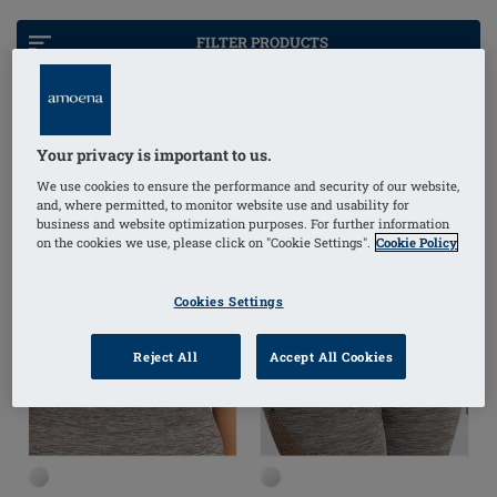
quadrantectomia, o una ricostruzione. Consigliamo
anche la nostra linea di Reggiseni Compressivi
FILTER PRODUCTS
CuraSupport e di Indumenti CuraScar, perchè usare
cerotti in silicone insieme a indumenti compressivi è
un approccio terapeutico provatamente efficace per
assicurare la guarigione migliore possibile delle
Your privacy is important to us.
cicatrici.
We use cookies to ensure the performance and security of our website,
and, where permitted, to monitor website use and usability for
business and website optimization purposes. For further information
on the cookies we use, please click on "Cookie Settings".
Cookie Policy
Cookies Settings
Reject All
Accept All Cookies