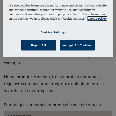
Iscriviti alla nostra newsletter
We use cookies to ensure the performance and security of our website,
and, where permitted, to monitor website use and usability for
Rimani informata con consigli, le ultime notizie sul
business and website optimization purposes. For further information
on the cookies we use, please click on "Cookie Settings".
Cookie Policy
tumore al seno, suggerimenti, storie ispiratrici e
aggiornamenti su prodotti innovativi rilevanti per il
Cookies Settings
tuo stile di vita.
Reject All
Accept All Cookies
Riceverete anche offerte e sconti esclusivi, oltre a una
newsletter mensile Amoena ricca di novità, come ad
esempio:
Nuovi prodotti Amoena, tra cui protesi mammarie,
reggiseni con taschine integrate e abbigliamento: li
vedrete tutti in anteprima.
Sondaggi e concorsi con premi che vorrete vincere.
Registrati ora