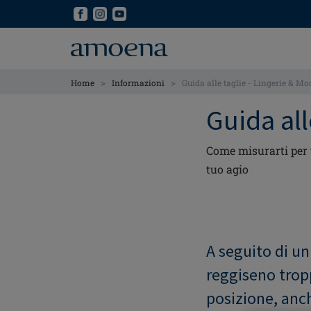
Skip
Skip
to
to
main
main
content
content
>
>
Home
Informazioni
Guida alle taglie - Lingerie & M
Guida all
Come misurarti per t
tuo agio
A seguito di un
reggiseno trop
posizione, anc