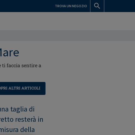
TROVA UN NEGOZIO
Mare
ti faccia sentire a
OPRI ALTRI ARTICOLI
na taglia di
tto resterà in
misura della