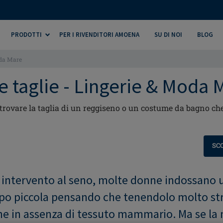
PRODOTTI
PER I RIVENDITORI AMOENA
SU DI NOI
BLOG
oda Mare
e taglie - Lingerie & Moda 
rovare la taglia di un reggiseno o un costume da bagno che 
SC
 intervento al seno, molte donne indossano u
po piccola pensando che tenendolo molto stre
he in assenza di tessuto mammario. Ma se la 