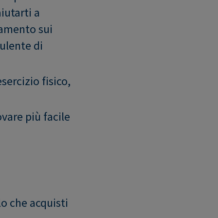
iutarti a
idamento sui
sulente di
sercizio fisico,
vare più facile
lo che acquisti