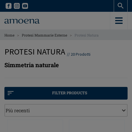
Skip
Skip
to
to
main
main
content
content
>
>
Home
Protesi Mammarie Esterne
Protesi Natura
PROTESI NATURA
//
20
Prodotti
Simmetria naturale
FILTER PRODUCTS