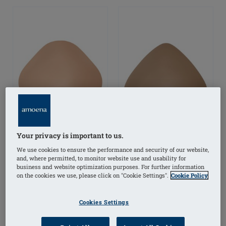
Your privacy is important to us.
We use cookies to ensure the performance and security of our website,
and, where permitted, to monitor website use and usability for
business and website optimization purposes. For further information
Natura Light 1SN
Natura Light 2S
on the cookies we use, please click on "Cookie Settings".
Cookie Policy
Cookies Settings