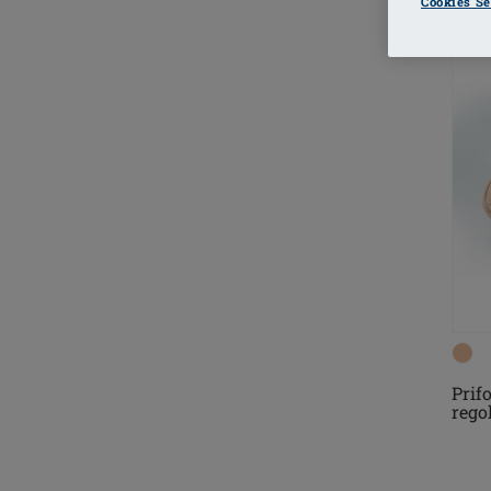
Cookies Se
Prif
rego