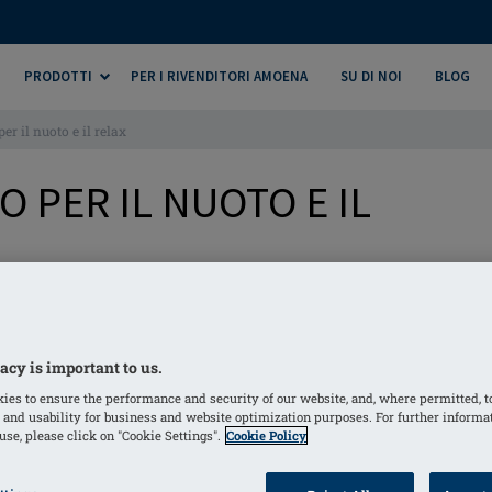
PRODOTTI
PER I RIVENDITORI AMOENA
SU DI NOI
BLOG
er il nuoto e il relax
 PER IL NUOTO E IL
à in acqua. L'accessorio Leisure Form è l'ideale per il ripos
acy is important to us.
ies to ensure the performance and security of our website, and, where permitted, t
 and usability for business and website optimization purposes. For further informa
se, please click on "Cookie Settings".
Cookie Policy