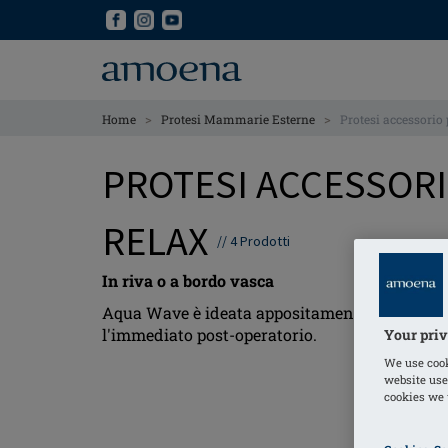
Skip
Skip
to
to
main
main
content
content
>
>
Home
Protesi Mammarie Esterne
Protesi accessorio p
PROTESI ACCESSORIO
RELAX
//
4
Prodotti
In riva o a bordo vasca
Aqua Wave è ideata appositamente per le attivit
l'immediato post-operatorio.
Your priv
We use cook
website use
cookies we u