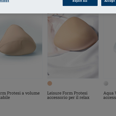
ttings
Reject All
Accept 
orm Protesi a volume
Leisure Form Protesi
Aqua 
labile
accessorio per il relax
access