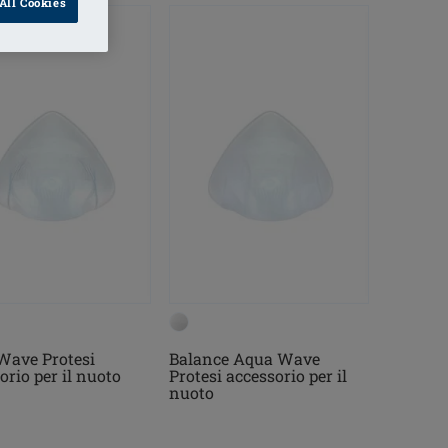
All Cookies
Wave Protesi
Balance Aqua Wave
orio per il nuoto
Protesi accessorio per il
nuoto