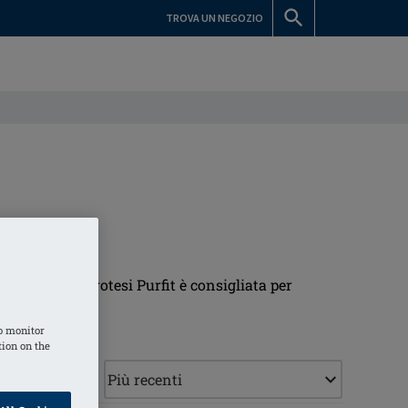
TROVA UN NEGOZIO
o, mentre la protesi Purfit è consigliata per
o monitor
tion on the