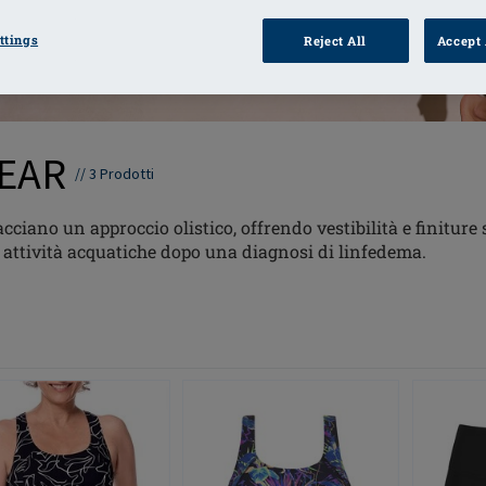
ttings
Reject All
Accept 
EAR
//
3
Prodotti
no un approccio olistico, offrendo vestibilità e finiture s
attività acquatiche dopo una diagnosi di linfedema.