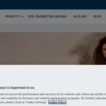
PRODOTTI
PER I RIVENDITORI AMOENA
SU DI NOI
BLOG
acy is important to us.
ies to ensure the performance and security of our website, and, where permitted, t
 and usability for business and website optimization purposes. For further informa
se, please click on "Cookie Settings".
Cookie Policy