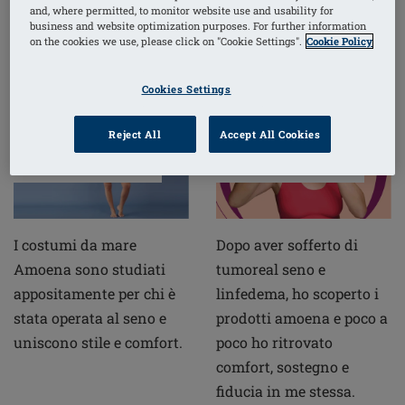
Articoli correlati
and, where permitted, to monitor website use and usability for
business and website optimization purposes. For further information
Selezionato per te
on the cookies we use, please click on "Cookie Settings".
Cookie Policy
Cookies Settings
Costumi da mare
La mia storia con il
Reject All
Accept All Cookies
dopo il tumore al
tumore al seno con
seno
amoena
I costumi da mare
Dopo aver sofferto di
Amoena sono studiati
tumoreal seno e
appositamente per chi è
linfedema, ho scoperto i
stata operata al seno e
prodotti amoena e poco a
uniscono stile e comfort.
poco ho ritrovato
comfort, sostegno e
fiducia in me stessa.