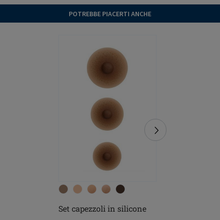
POTREBBE PIACERTI ANCHE
Set capezzoli in silicone
Soft Cle