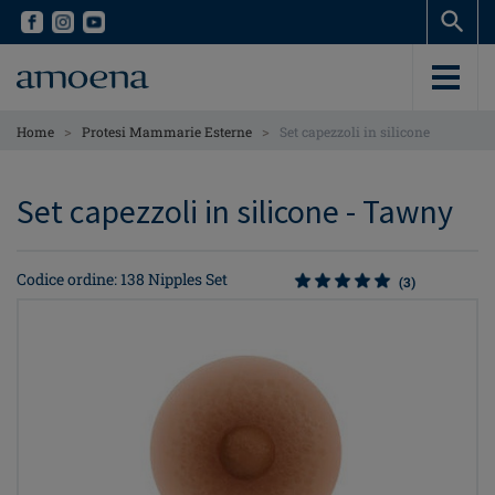
Skip
Skip
to
to
main
main
content
content
>
>
Home
Protesi Mammarie Esterne
Set capezzoli in silicone
Set capezzoli in silicone - Tawny
Codice ordine: 138 Nipples Set
(3)