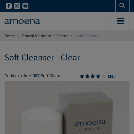
Skip
Skip
to
to
main
main
content
content
>
>
Home
Protesi Mammarie Esterne
Soft Cleanser
Soft Cleanser - Clear
Codice ordine: 087 Soft Clean
(26)