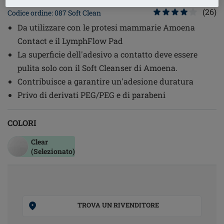
(26)
Codice ordine: 087 Soft Clean
Da utilizzare con le protesi mammarie Amoena
Contact e il LymphFlow Pad
La superficie dell'adesivo a contatto deve essere
pulita solo con il Soft Cleanser di Amoena.
Contribuisce a garantire un'adesione duratura
Privo di derivati PEG/PEG e di parabeni
COLORI
Clear
(Selezionato)
TROVA UN RIVENDITORE