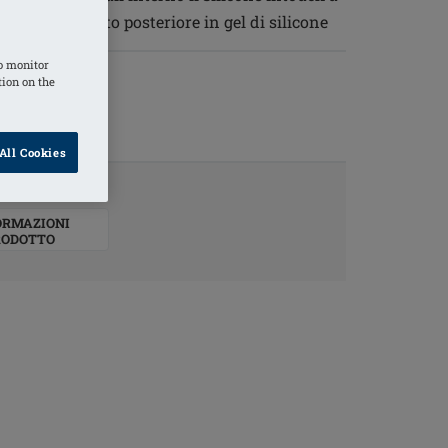
omfort+, strato posteriore in gel di silicone
o monitor
tion on the
All Cookies
ORMAZIONI
RODOTTO