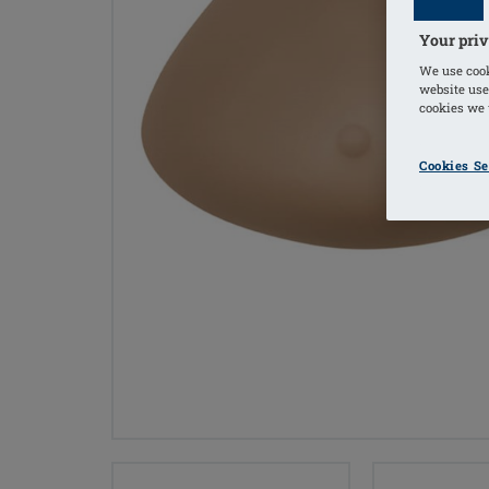
Your priv
We use cook
website use
cookies we u
Cookies Se