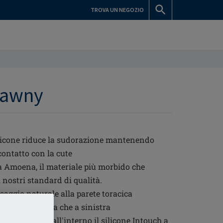
TROVA UN NEGOZIO
 Tawny
silicone riduce la sudorazione mantenendo
contatto con la cute
a Amoena, il materiale più morbido che
 nostri standard di qualità.
saggio naturale alla parete toracica
ta sia a destra che a sinistra
 parte esterna, all'interno il silicone Intouch a