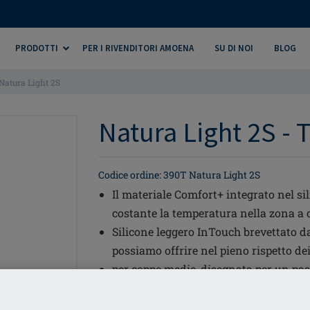
PRODOTTI
PER I RIVENDITORI AMOENA
SU DI NOI
BLOG
Natura Light 2S
Natura Light 2S -
Codice ordine: 390T Natura Light 2S
Il materiale Comfort+ integrato nel 
costante la temperatura nella zona a 
Silicone leggero InTouch brevettato d
possiamo offrire nel pieno rispetto dei
per coppe medie, disegnata per un pas
Forma simmetrica - può essere indossa
Un sottile strato di silicone ricopre la