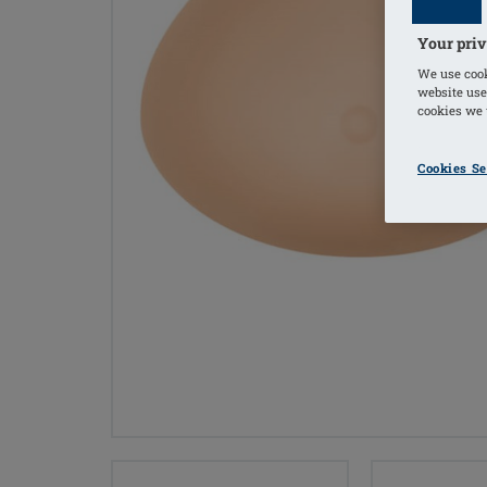
Your priv
We use cook
website use
cookies we u
Cookies Se