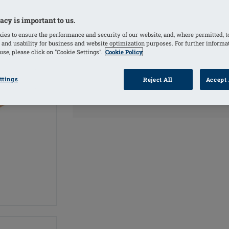
COLORI
acy is important to us.
ies to ensure the performance and security of our website, and, where permitted, t
Ivory
(Selezionato)
 and usability for business and website optimization purposes. For further informa
se, please click on "Cookie Settings".
Cookie Policy
ttings
Reject All
Accept 
INF
TROVA UN
RIVENDITORE
P