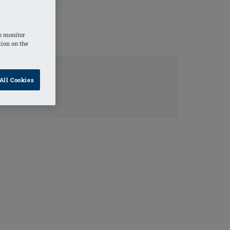
o monitor
tion on the
All Cookies
ORMAZIONI
RODOTTO