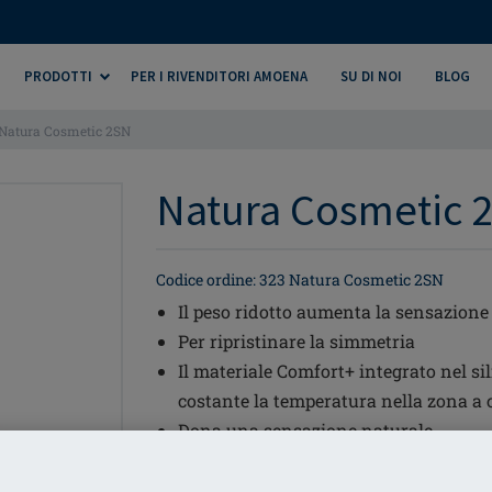
PRODOTTI
PER I RIVENDITORI AMOENA
SU DI NOI
BLOG
Natura Cosmetic 2SN
Natura Cosmetic 2
Codice ordine: 323 Natura Cosmetic 2SN
Il peso ridotto aumenta la sensazione
Per ripristinare la simmetria
Il materiale Comfort+ integrato nel 
costante la temperatura nella zona a 
Dona una sensazione naturale
Forma simmetrica - può essere indossa