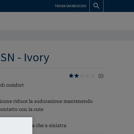
TROVA UN NEGOZIO
SN - Ivory
(1)
 di comfort
silicone riduce la sudorazione mantenendo
contatto con la cute
ta sia a destra che a sinistra