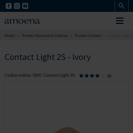
Skip
Skip
to
to
main
main
content
content
>
>
>
Home
Protesi Mammarie Esterne
Protesi Contact
Contact Light 
Contact Light 2S - Ivory
Codice ordine: 380C Contact Light 2S
(5)