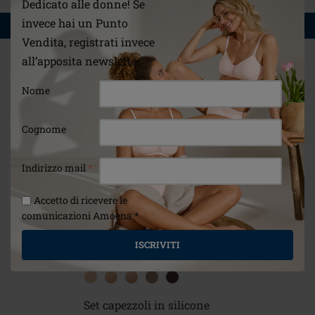
Dedicato alle donne! Se
invece hai un Punto
POTREBBE PIACERTI ANCHE
Vendita, registrati invece
all’apposita newsletter
Nome
Cognome
Indirizzo mail
*
Accetto di ricevere le
comunicazioni Amoena *
ISCRIVITI
Set capezzoli in silicone
Soft Cle