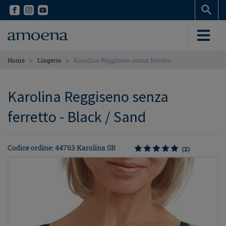
Skip
Skip
to
to
main
main
content
content
>
>
Home
Lingerie
Karolina Reggiseno senza ferretto
Karolina Reggiseno senza
ferretto - Black / Sand
Codice ordine: 44763 Karolina SB
(2)