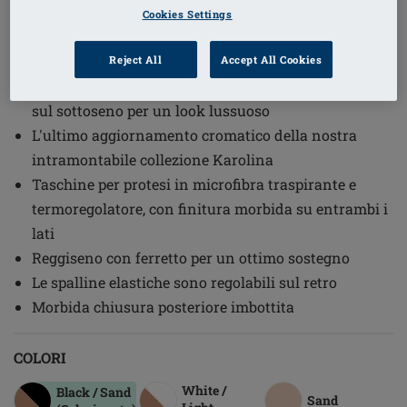
1
/
4
Cookies Settings
(1)
Codice ordine: 44765 Karolina WB
Reject All
Accept All Cookies
Ricchi dettagli in pizzo sulle coppe del reggiseno e
sul sottoseno per un look lussuoso
L'ultimo aggiornamento cromatico della nostra
intramontabile collezione Karolina
Taschine per protesi in microfibra traspirante e
termoregolatore, con finitura morbida su entrambi i
lati
Reggiseno con ferretto per un ottimo sostegno
Le spalline elastiche sono regolabili sul retro
Morbida chiusura posteriore imbottita
COLORI
White /
Black / Sand
Sand