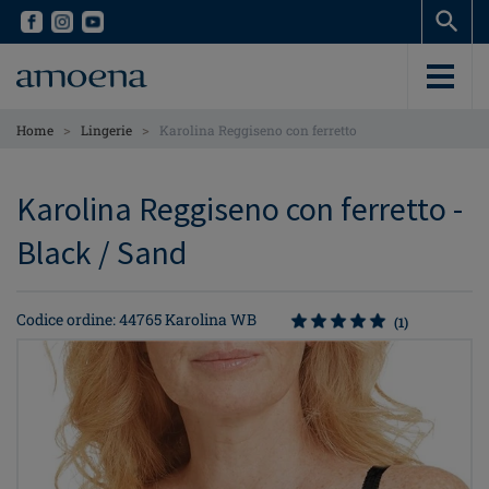
Skip
Skip
to
to
main
main
content
content
>
>
Home
Lingerie
Karolina Reggiseno con ferretto
Karolina Reggiseno con ferretto -
Black / Sand
Codice ordine: 44765 Karolina WB
(1)