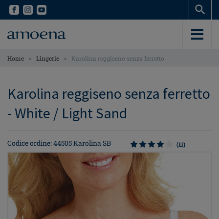
Skip
Skip
to
to
main
main
content
content
>
>
Home
Lingerie
Karolina reggiseno senza ferretto
Karolina reggiseno senza ferretto
- White / Light Sand
Codice ordine: 44505 Karolina SB
(11)