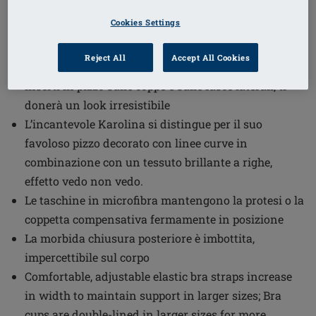
1
/
3
Cookies Settings
(11)
Codice ordine: 44505 Karolina SB
Reject All
Accept All Cookies
Il reggiseno Karolina imbottito senza ferretto, con
inserti in pizzo sulle coppe e sulle fasce laterali, ti
donerà un look irresistibile
L’incantevole Karolina si distingue per il suo
favoloso pizzo decorato con linee curve in
combinazione con un tessuto brillante a righe,
effetto vedo non vedo.
Le taschine in microfibra mantengono la protesi o la
coppetta compensativa fermamente in posizione
La morbida chiusura posteriore è imbottita,
impercettibile sul corpo
Comfortable, adjustable elastic bra straps increase
in width to maintain support in larger sizes; Bra
cups are double-lined in larger sizes for more