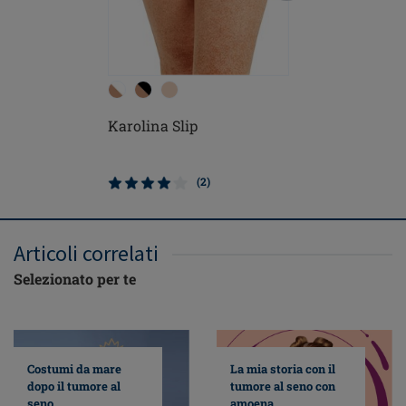
Karolina Slip
Alina Re
ferretto
(2)
Articoli correlati
Selezionato per te
Costumi da mare
La mia storia con il
dopo il tumore al
tumore al seno con
seno
amoena