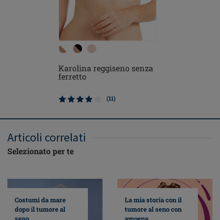
Karolina
Karolina reggiseno senza
imbottito
ferretto
(11)
Articoli correlati
Selezionato per te
Costumi da mare
La mia storia con il
dopo il tumore al
tumore al seno con
seno
amoena