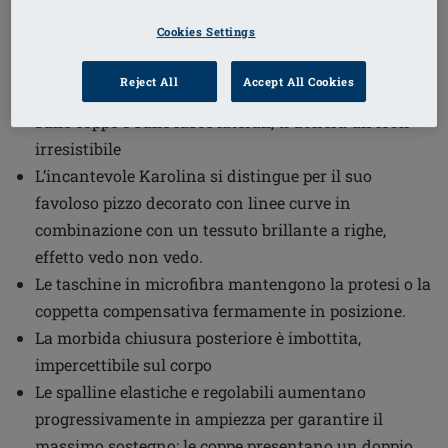
1
/
3
Cookies Settings
(10)
Codice ordine: 44507 Karolina WB
Reject All
Accept All Cookies
Il modello Karolina con ferretto, con inserti in pizzo
sulle coppe e sulle fasce laterali, ti donerà un look
irresistibile
L’incantevole Karolina si distingue per il suo
favoloso pizzo decorato con linee curve in
combinazione con un tessuto brillante a righe,
effetto vedo non vedo.
Le taschine in microfibra mantengono la protesi o la
coppetta compensativa fermamente in posizione.
La morbida chiusura posteriore è imbottita,
impercettibile sul corpo
Le spalline elastiche e regolabili aumentano
progressivamente in ampiezza per garantire il
massimo sostegno; le coppe presentano un doppio