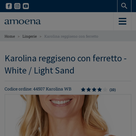
Skip
Skip
to
to
main
main
content
content
>
>
Home
Lingerie
Karolina reggiseno con ferretto
Karolina reggiseno con ferretto -
White / Light Sand
Codice ordine: 44507 Karolina WB
(10)