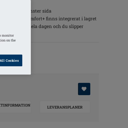
 höger och vänster sida
 material Comfort+ finns integrerat i lagret
lig att bära hela dagen och du slipper
o monitor
tion on the
All Cookies
y
KTINFORMATION
LEVERANSPLANER