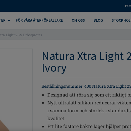
PO
TER
FÖR VÅRA ÅTERFÖRSÄLJARE
OM OSS
BLOG
STOCKHOL
tra Light 2SN Bröstprotes
Natura Xtra Light 
Ivory
Beställningsnummer: 400 Natura Xtra Light 2
Designad att röra sig som ett riktigt br
Nytt ultralätt silikon reducerar vikt
i samma form och storlek i standards
kvalitet
Ett lite fastare bakre lager hjälper pr