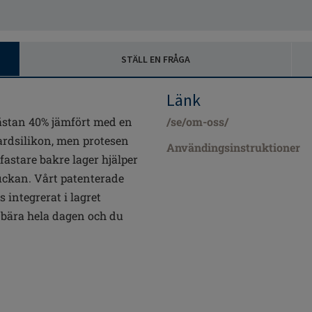
STÄLL EN FRÅGA
Länk
nästan 40% jämfört med en
/se/om-oss/
ardsilikon, men protesen
Användingsinstruktioner
 fastare bakre lager hjälper
fickan. Vårt patenterade
integrerat i lagret
 bära hela dagen och du