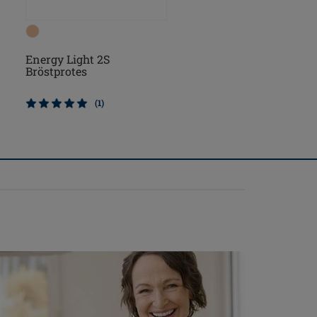
Energy Light 2S
Energy Cosmetic 2S
Bröstprotes
Bröstprotes
SEK1869.00
(1)