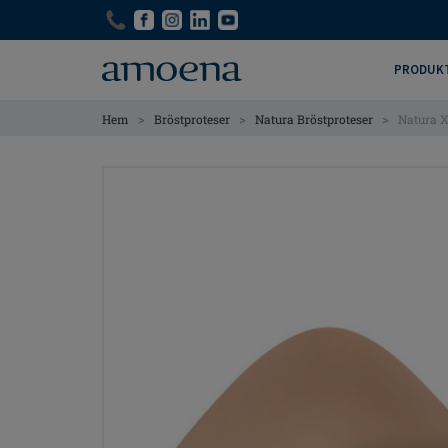
Skip
Skip
to
to
main
main
PRODUK
content
content
>
>
>
Hem
Bröstproteser
Natura Bröstproteser
Natura X