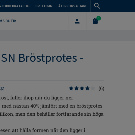
STORDERKATALOG
B2B LOGIN
ÅTERFÖRSÄLJARE
0
MS BUTIK
2SN Bröstprotes -
(6)
SN
öst, faller ihop när du ligger ner
en med nästan 40% jämfört med en bröstprotes
ilikon, men den behåller fortfarande sin höga
otesen att hålla formen när den ligger i