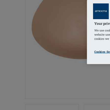
Your priv
We use cook
website use
cookies we u
Cookies Se