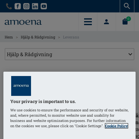
Skip
Skip
to
to
main
main
0
content
content
>
>
Hem
Hjälp & Rådgivning
Leverans
Leverans
Fraktavgifter enligt nedan:
Your privacy is important to us.
We use cookies to ensure the performance and security of our website,
Ungefär
and, where permitted, to monitor website use and usability for
Leveransalternativ
Destination
Leveranskostnad
business and website optimization purposes. For further information
leveran
on the cookies we use, please click on "Cookie Settings".
Cookie Policy
3-10 daga
arbetsdag