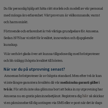
Du får personlig hjälp att hitta rätt storlek och modell av vår personal
med många års erfarenhet. Vårt provrum är välkomnande, varmt
och harmoniskt.
Förtroende och erfarenhet är två viktiga grundpelare för Amoena.
Sedan 1975 har vi stått för kvalitet, innovation och djupgående
kunskap.
Vi är oerhört glada över att kunna tillgodose dig med bröstproteser
och bh-inlägg i högsta kvalitet till hösten.
När var du på utprovning senast?
Amoenas bröstproteser är av högsta standard. Men efter två år kan
vi inte längre garantera kvalitén då vår
medicinska garanti gäller i
två år.
För att du inte ska glömma bort att boka in ny utprovning har
här
Amoena nu en gratis påminnelsetjänst. Registrera dig
så skickar
vi en påminnelse till dig antingen via SMS eller e-post när det är dags