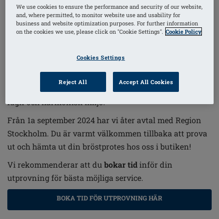
We use cookies to ensure the performance and security of our website,
bröstopererad!
and, where permitted, to monitor website use and usability for
business and website optimization purposes. For further information
Amoenas butik och utprovning finns på Norra
on the cookies we use, please click on "Cookie Settings".
Cookie Policy
Stationsgatan 56, 113 67 Stockholm.
Cookies Settings
Butiken har underkläder, badkläder, sport bh:ar,
Valletta linnen, postoperativ vård och lymfprodukter.
Reject All
Accept All Cookies
Här kan du botanisera bland alla våra modeller i en
lugn och harmonisk miljö.
Från 1a september 2024 har vi åter avtal med Region
Stockholm. Du är varmt välkommen tillbaka att prova
ut och hämta ut din bröstprotes hos oss i butiken!
Vi rekommenderar att du
bokar tid
inför din
utprovning för bästa möjliga service.
BOKA TID FÖR UTPROVNING HÄR