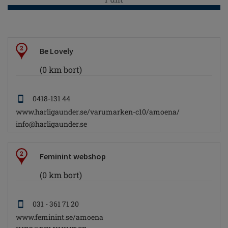
2
Be Lovely
(0 km bort)
0418-131 44
www.harligaunder.se/varumarken-c10/amoena/
info@harligaunder.se
2
Feminint webshop
(0 km bort)
031 - 361 71 20
www.feminint.se/amoena