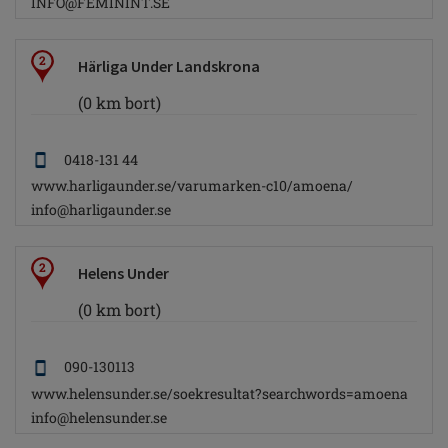
INFO@FEMININT.SE
2
Härliga Under Landskrona
(0 km bort)
0418-131 44
www.harligaunder.se/varumarken-c10/amoena/
info@harligaunder.se
2
Helens Under
(0 km bort)
090-130113
www.helensunder.se/soekresultat?searchwords=amoena
info@helensunder.se