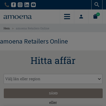
Skip
Skip
to
to
main
main
0
content
content
>
Hem
amoena Retailers Online
amoena Retailers Online
Hitta affär
eller