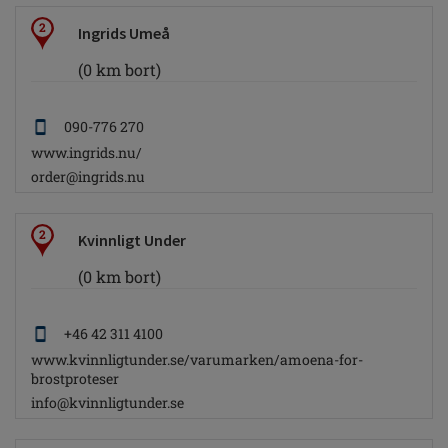
2
Ingrids Umeå
(0 km bort)
090-776 270
www.ingrids.nu/
order@ingrids.nu
2
Kvinnligt Under
(0 km bort)
+46 42 311 4100
www.kvinnligtunder.se/varumarken/amoena-for-
brostproteser
info@kvinnligtunder.se