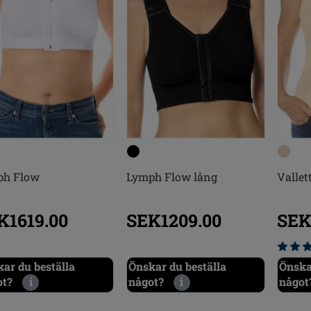
ph Flow
Lymph Flow lång
Vallet
K1619.00
SEK1209.00
SEK
ar du beställa
Önskar du beställa
Önska
ot?
i
något?
i
något