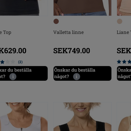
e Top
Valletta linne
Liane
K629.00
SEK749.00
SEK
(2)
ar du beställa
Önskar du beställa
Önska
ot?
i
något?
i
något