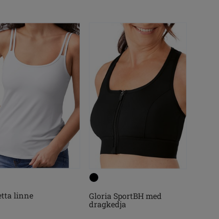
etta linne
Gloria SportBH med
dragkedja