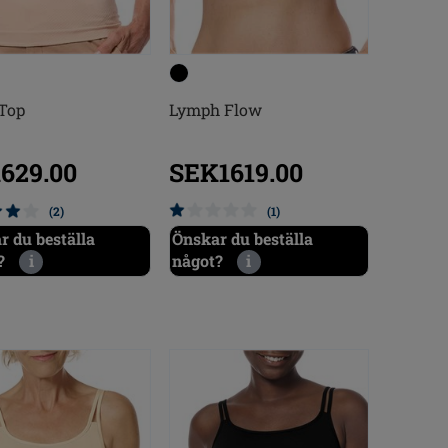
 Top
Lymph Flow
629.00
SEK1619.00
(2)
(1)
r du beställa
Önskar du beställa
?
i
något?
i