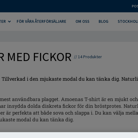
PO
TER
FÖR VÅRA ÅTERFÖRSÄLJARE
OM OSS
BLOG
STOCKHOL
R MED FICKOR
//
14
Produkter
Tillverkad i den mjukaste modal du kan tänka dig. Natur
 mest användbara plagget. Amoenas T-shirt är en mjukt och l
har insydda dolda diskreta fickor för din bröstprotes. Natu
 är perfekta att både sova och slappa i. Du kan välja mell
 mjukaste modal du kan tänka dig.