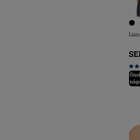
Lian
SE
Önsk
någ