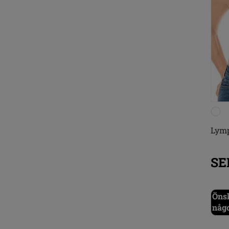
Lym
SE
Önsk
någ