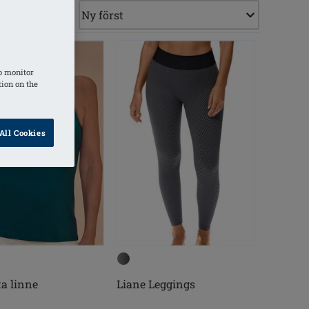
o monitor
tion on the
All Cookies
ta linne
Liane Leggings