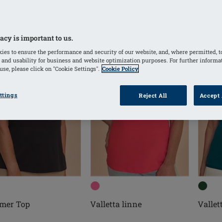
acy is important to us.
ies to ensure the performance and security of our website, and, where permitted, t
 and usability for business and website optimization purposes. For further informa
se, please click on "Cookie Settings".
Cookie Policy
ttings
Reject All
Accept 
mer Top
Valletta linne
Vallet