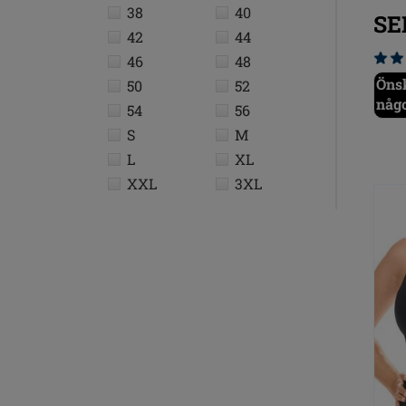
38
40
SE
42
44
46
48
Önsk
50
52
någ
54
56
S
M
L
XL
XXL
3XL