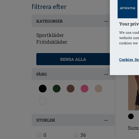
filtrera efter
KATEGORIER
Your priv
We use cook
Sportkläder
website use
Fritidskläder
cookies we u
RENSA ALLA
Cookies Se
FÄRG
STORLEK
Sum
0
36