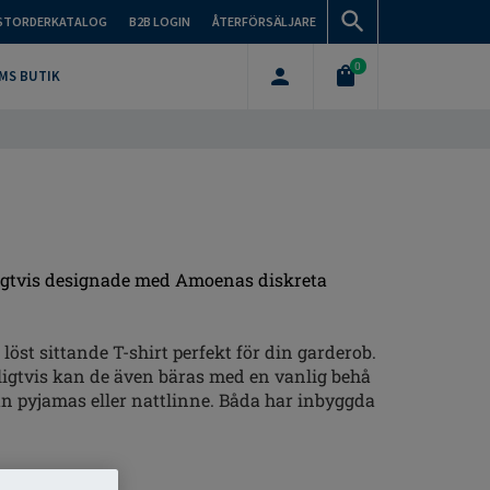
STORDERKATALOG
B2B LOGIN
ÅTERFÖRSÄLJARE
0
MS BUTIK
ligtvis designade med Amoenas diskreta
öst sittande T-shirt perfekt för din garderob.
rligtvis kan de även bäras med en vanlig behå
an pyjamas eller nattlinne. Båda har inbyggda