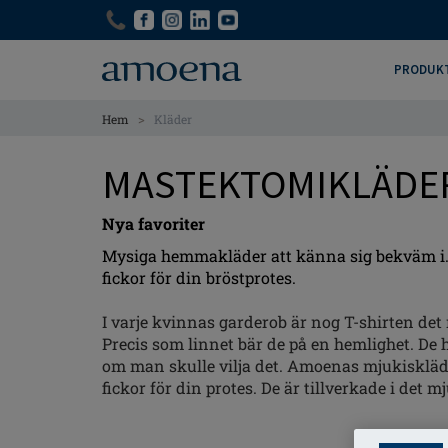
Skip
Skip
to
to
main
main
PRODUK
content
content
>
Hem
Kläder
MASTEKTOMIKLÄDE
Nya favoriter
Mysiga hemmakläder att känna sig bekväm i. 
fickor för din bröstprotes.
I varje kvinnas garderob är nog T-shirten det
Precis som linnet bär de på en hemlighet. De 
om man skulle vilja det. Amoenas mjukiskläder
fickor för din protes. De är tillverkade i det