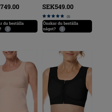
749.00
SEK549.00
(1)
r du beställa
Önskar du beställa
?
i
något?
i