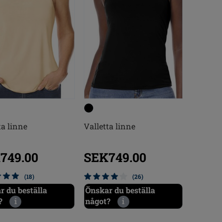
ta linne
Valletta linne
749.00
SEK749.00
(18)
(26)
r du beställa
Önskar du beställa
?
i
något?
i