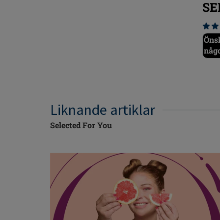
SE
Önsk
någ
Liknande artiklar
Selected For You