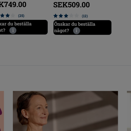
K749.00
SEK509.00
(25)
(12)
ar du beställa
Önskar du beställa
ot?
i
något?
i