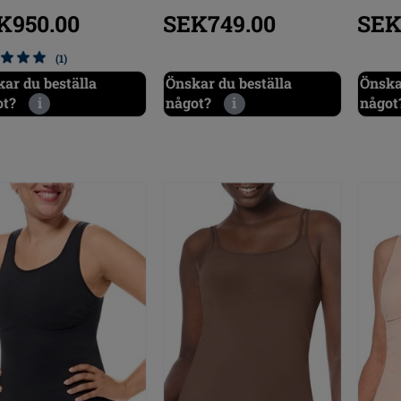
K950.00
SEK749.00
SEK
(1)
ar du beställa
Önskar du beställa
Önska
ot?
i
något?
i
något