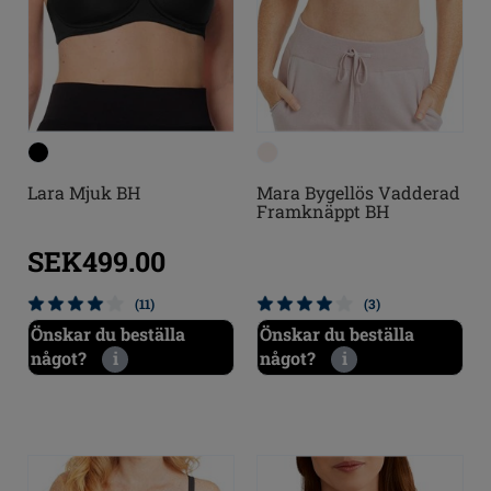
Lara Mjuk BH
Mara Bygellös Vadderad
Framknäppt BH
SEK499.00
(11)
(3)
Önskar du beställa
Önskar du beställa
något?
i
något?
i