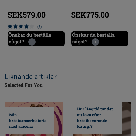
SEK579.00
SEK775.00
(5)
Önskar du beställa
Önskar du beställa
något?
i
något?
i
Liknande artiklar
Selected For You
Hur lång tid tar det
Min
att läka efter
bröstcancerhistoria
bröstbevarande
med amoena
kirurgi?