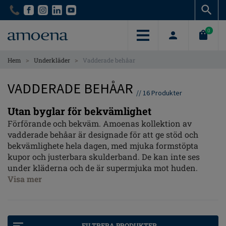
Skip
Skip
to
to
main
main
0
content
content
>
>
Hem
Underkläder
Vadderade behåar
VADDERADE BEHÅAR
//
16
Produkter
Utan byglar för bekvämlighet
Förförande och bekväm. Amoenas kollektion av
vadderade behåar är designade för att ge stöd och
bekvämlighete hela dagen, med mjuka formstöpta
kupor och justerbara skulderband. De kan inte ses
under kläderna och de är supermjuka mot huden.
Visa mer
FILTRERA PRODUKTER