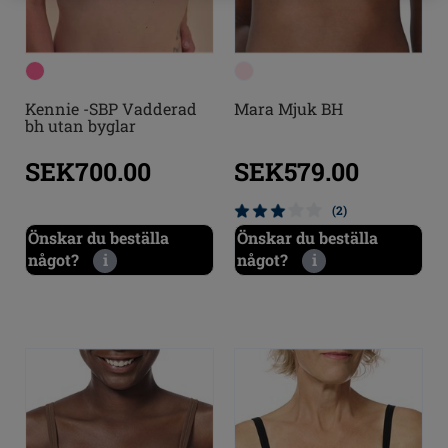
Kennie -SBP Vadderad
Mara Mjuk BH
bh utan byglar
SEK700.00
SEK579.00
(2)
Önskar du beställa
Önskar du beställa
något?
i
något?
i