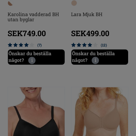
Karolina vadderad BH
Lara Mjuk BH
utan byglar
SEK749.00
SEK499.00
(7)
(12)
Önskar du beställa
Önskar du beställa
något?
i
något?
i