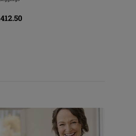
412.50