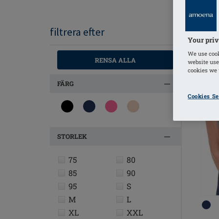
filtrera efter
Your priv
We use cook
RENSA ALLA
website use
cookies we u
FÄRG
Cookies Se
STORLEK
75
80
85
90
95
S
M
L
XL
XXL