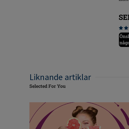
SE
Önsk
någ
Liknande artiklar
Selected For You