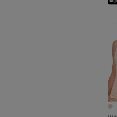
någ
Lian