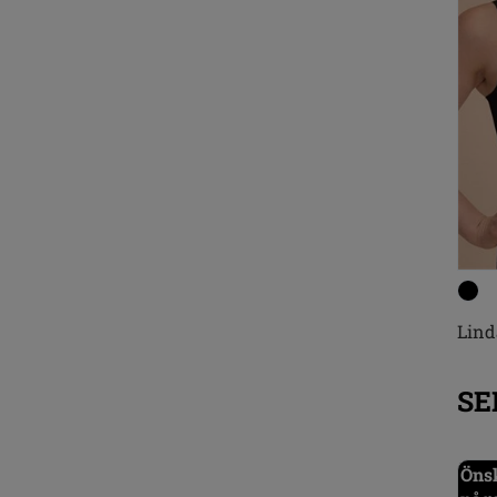
Lind
SE
Önsk