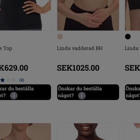
e Top
Linda vadderad BH
Linda
K629.00
SEK1025.00
SEK
(2)
ar du beställa
Önskar du beställa
Önska
ot?
i
något?
i
något