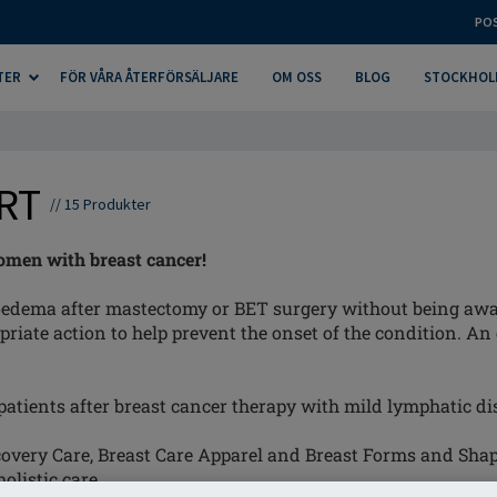
PO
TER
FÖR VÅRA ÅTERFÖRSÄLJARE
OM OSS
BLOG
STOCKHOL
RT
//
15
Produkter
women with breast cancer!
dema after mastectomy or BET surgery without being aware 
iate action to help prevent the onset of the condition. An
tients after breast cancer therapy with mild lymphatic dis
overy Care, Breast Care Apparel and Breast Forms and Sha
olistic care.