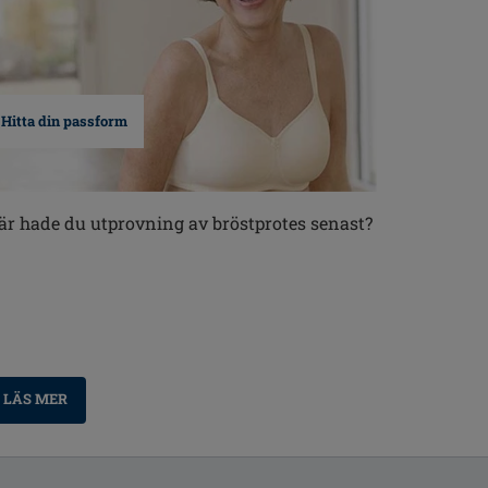
Hitta din passform
är hade du utprovning av bröstprotes senast?
LÄS MER