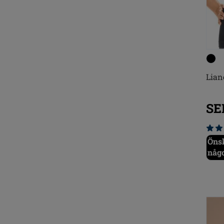
Lian
SE
Önsk
någ