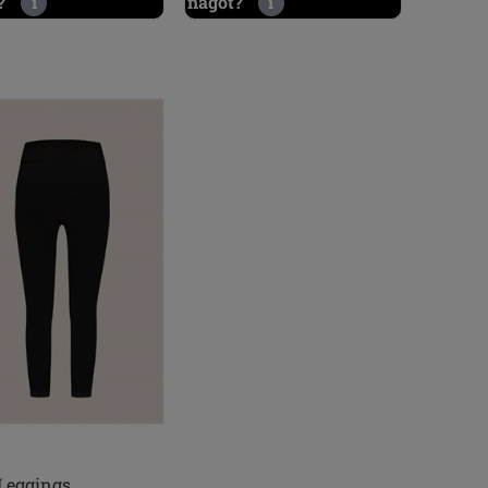
?
i
något?
i
Leggings