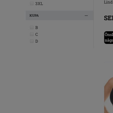
Lind
3XL
KUPA
SE
B
C
Önsk
någ
D