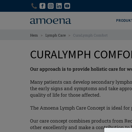
Skip
Skip
to
to
main
main
PRODUK
content
content
>
>
Hem
Lymph Care
CuraLymph Comfort
CURALYMPH COMFO
Our approach is to provide holistic care for 
Many patients can develop secondary lymphoe
the early signs and symptoms and take appropr
quality of life for those affected.
The Amoena Lymph Care Concept is ideal for pa
Our care concept combines products from Rec
other excellently and make a contribution to h