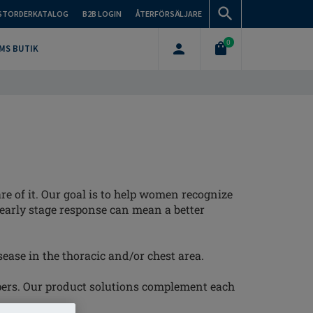
STORDERKATALOG
B2B LOGIN
ÅTERFÖRSÄLJARE
0
MS BUTIK
of it. Our goal is to help women recognize
 early stage response can mean a better
ease in the thoracic and/or chest area.
pers. Our product solutions complement each