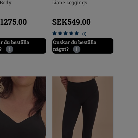
 Body
Liane Leggings
1275.00
SEK549.00
(1)
r du beställa
Önskar du beställa
?
i
något?
i