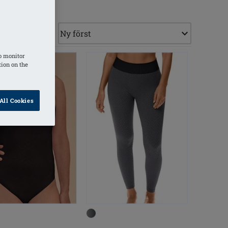
o monitor
tion on the
All Cookies