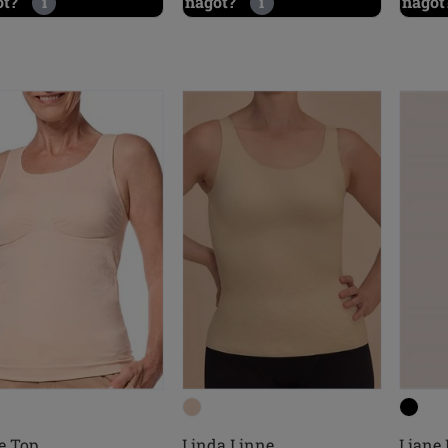
ot?
i
något?
i
något
e Top
Linda Linne
Liane 