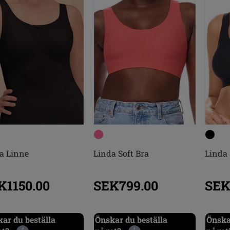
a Linne
Linda Soft Bra
Linda 
K1150.00
SEK799.00
SEK
ar du beställa
Önskar du beställa
Önska