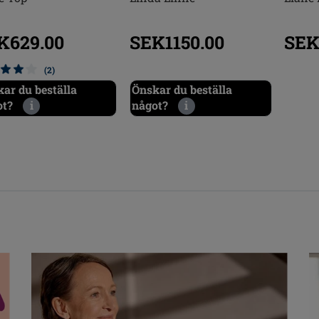
K629.00
SEK1150.00
SEK
(2)
ar du beställa
Önskar du beställa
ot?
i
något?
i