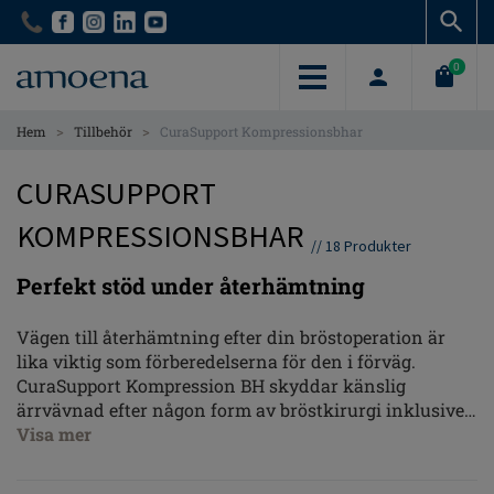
Skip
Skip
to
to
main
main
0
content
content
>
>
Hem
Tillbehör
CuraSupport Kompressionsbhar
CURASUPPORT
KOMPRESSIONSBHAR
//
18
Produkter
Perfekt stöd under återhämtning
Vägen till återhämtning efter din bröstoperation är
lika viktig som förberedelserna för den i förväg.
CuraSupport Kompression BH skyddar känslig
ärrvävnad efter någon form av bröstkirurgi inklusive
mastektomi, lumpektomi, rekonstruktion,
Visa mer
bröstförstoring eller minskning. Mjuka tyger och
platta sömmar minskar hudirritationsbesvär vid ärr.