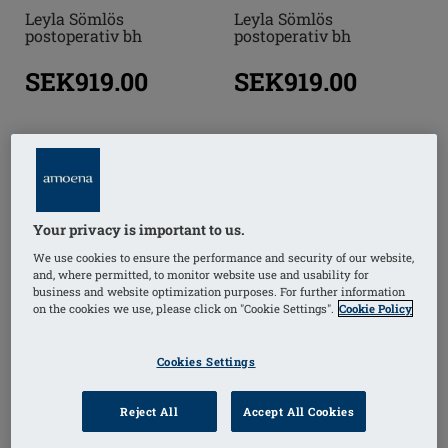
Leyla Sömlös
Leyla Sömlös
postoperativ bh
postoperativ bh
SEK919.00
SEK919.00
Önskar du beställa
något?
i
Your privacy is important to us.
We use cookies to ensure the performance and security of our website,
and, where permitted, to monitor website use and usability for
business and website optimization purposes. For further information
on the cookies we use, please click on "Cookie Settings".
Cookie Policy
Cookies Settings
Reject All
Accept All Cookies