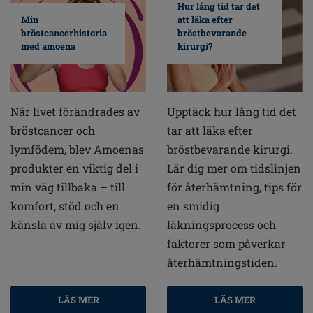
Hur lång tid tar det
Min
att läka efter
bröstcancerhistoria
bröstbevarande
med amoena
kirurgi?
När livet förändrades av
Upptäck hur lång tid det
bröstcancer och
tar att läka efter
lymfödem, blev Amoenas
bröstbevarande kirurgi.
produkter en viktig del i
Lär dig mer om tidslinjen
min väg tillbaka – till
för återhämtning, tips för
komfort, stöd och en
en smidig
känsla av mig själv igen.
läkningsprocess och
faktorer som påverkar
återhämtningstiden.
LÄS MER
LÄS MER