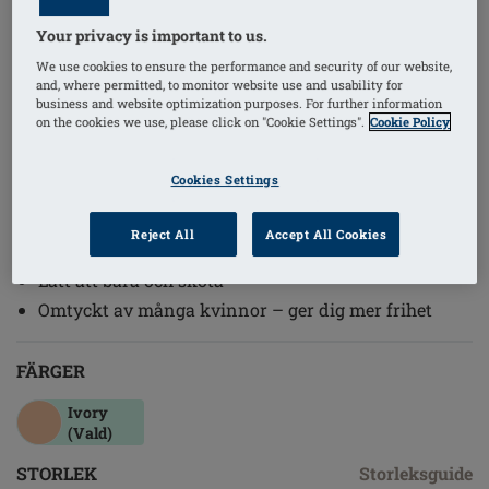
Beställningsnummer: 381C Contact 2S
Your privacy is important to us.
SEK2100.00
We use cookies to ensure the performance and security of our website,
and, where permitted, to monitor website use and usability for
business and website optimization purposes. For further information
on the cookies we use, please click on "Cookie Settings".
Cookie Policy
Medelfyllig modell
Avlastar nacke och rygg - speciellt viktigt för
Cookies Settings
kvinnor med lymfödem eller större byst
Omtyckt av många kvinnor - upplevs mer som en
Reject All
Accept All Cookies
del av kroppen
Lätt att bära och sköta
Omtyckt av många kvinnor – ger dig mer frihet
FÄRGER
Ivory
(Vald)
STORLEK
Storleksguide