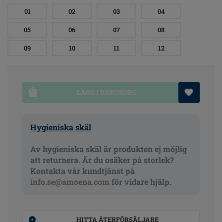
01
02
03
04
05
06
07
08
09
10
11
12
LÄGG I VARUKORG
Hygieniska skäl
Av hygieniska skäl är produkten ej möjlig
att returnera. Är du osäker på storlek?
Kontakta vår kundtjänst på
info.se@amoena.com
för vidare hjälp.
HITTA ÅTERFÖRSÄLJARE