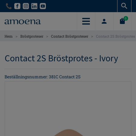
Skip
Skip
to
to
main
main
0
content
content
>
>
>
Hem
Bröstproteser
Contact Bröstproteser
Contact 2S Bröstprotes
Contact 2S Bröstprotes - Ivory
Beställningsnummer: 381C Contact 2S