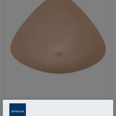
1
/
3