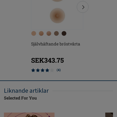
Självhäftande bröstvårta
Soft Cle
SEK343.75
SEK9
(4)
Liknande artiklar
Selected For You