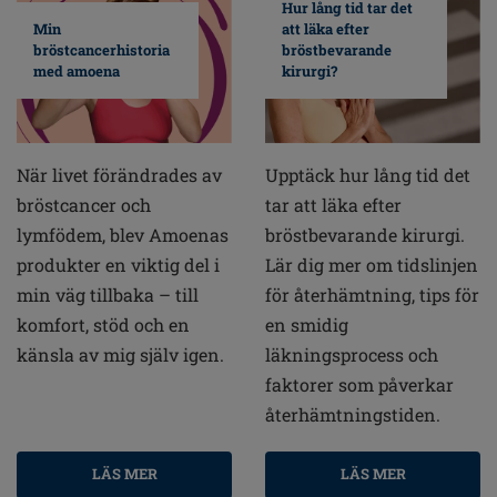
Hur lång tid tar det
Min
att läka efter
bröstcancerhistoria
bröstbevarande
med amoena
kirurgi?
När livet förändrades av
Upptäck hur lång tid det
bröstcancer och
tar att läka efter
lymfödem, blev Amoenas
bröstbevarande kirurgi.
produkter en viktig del i
Lär dig mer om tidslinjen
min väg tillbaka – till
för återhämtning, tips för
komfort, stöd och en
en smidig
känsla av mig själv igen.
läkningsprocess och
faktorer som påverkar
återhämtningstiden.
LÄS MER
LÄS MER