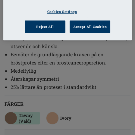
1
/
4
Cookies Settings
Beställningsnummer: 442 T Essential
Reject All
Accept All Cookies
Light 2S
Bröstprotes med ett lager standardsilikon, naturligt
utseende och känsla.
Bemöter de grundläggande kraven på en
bröstprotes efter en bröstcanceroperetion.
Medelfyllig
Återskapar symmetri
25% lättare än proteser i standardvikt
FÄRGER
Tawny
Ivory
(Vald)