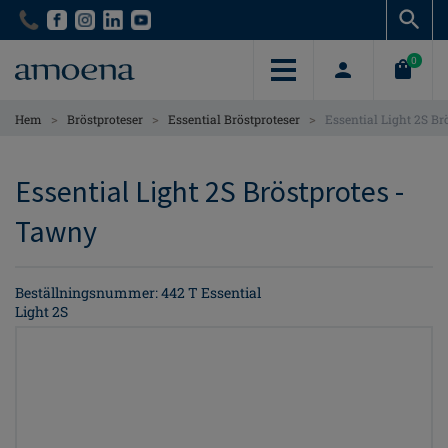
Skip
Skip
to
to
main
main
0
content
content
>
>
>
Hem
Bröstproteser
Essential Bröstproteser
Essential Light 2S Br
Essential Light 2S Bröstprotes -
Tawny
Beställningsnummer: 442 T Essential
Light 2S