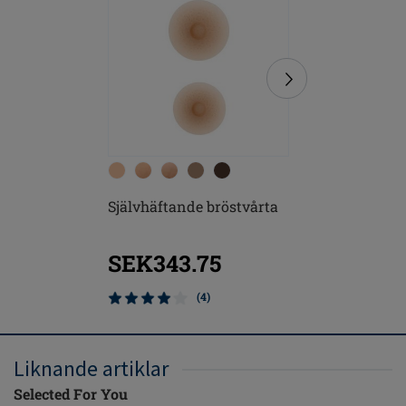
Självhäftande bröstvårta
Natura L
Bröstpro
SEK343.75
(4)
Liknande artiklar
Selected For You