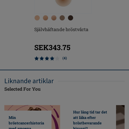
Självhäftande bröstvårta
Contact 
SEK343.75
SEK21
(4)
Liknande artiklar
Selected For You
Hur lång tid tar det
Min
att läka efter
bröstcancerhistoria
bröstbevarande
med amoena
kirurgi?