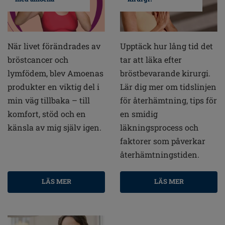
När livet förändrades av
Upptäck hur lång tid det
bröstcancer och
tar att läka efter
lymfödem, blev Amoenas
bröstbevarande kirurgi.
produkter en viktig del i
Lär dig mer om tidslinjen
min väg tillbaka – till
för återhämtning, tips för
komfort, stöd och en
en smidig
känsla av mig själv igen.
läkningsprocess och
faktorer som påverkar
återhämtningstiden.
LÄS MER
LÄS MER