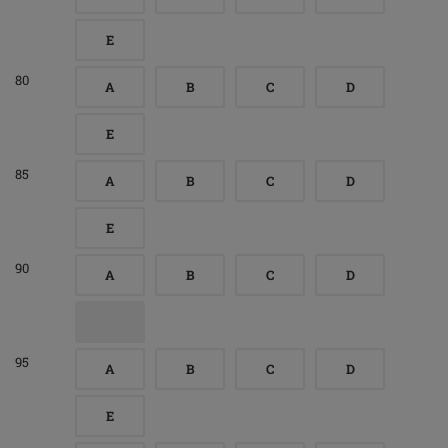
E
80
A
B
C
D
E
85
A
B
C
D
E
90
A
B
C
D
95
A
B
C
D
E