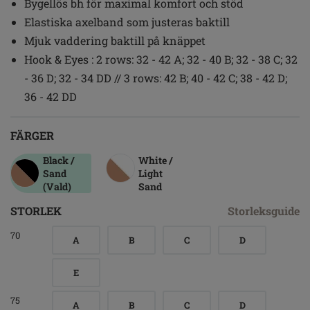
Bygellös bh för maximal komfort och stöd
Elastiska axelband som justeras baktill
Mjuk vaddering baktill på knäppet
Hook & Eyes : 2 rows: 32 - 42 A; 32 - 40 B; 32 - 38 C; 32
- 36 D; 32 - 34 DD // 3 rows: 42 B; 40 - 42 C; 38 - 42 D;
36 - 42 DD
FÄRGER
Black /
White /
Sand
Light
(Vald)
Sand
STORLEK
Storleksguide
70
A
B
C
D
E
75
A
B
C
D