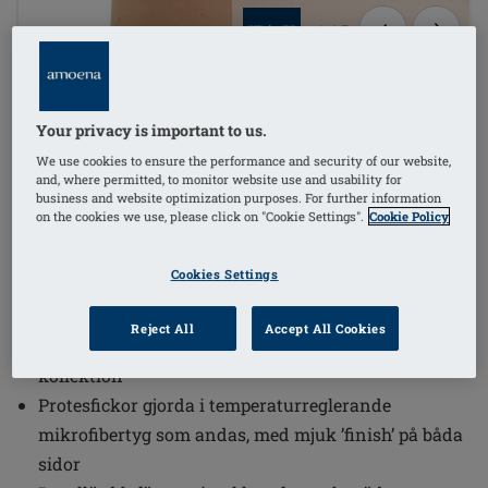
1
/
5
(2)
Beställningsnummer: 44763 Karolina
SB
Your privacy is important to us.
PRIS SEK565.00
We use cookies to ensure the performance and security of our website,
and, where permitted, to monitor website use and usability for
Önskar du beställa något?
i
business and website optimization purposes. For further information
on the cookies we use, please click on "Cookie Settings".
Cookie Policy
Cookies Settings
Fina spetsdetaljer för en lyxig look du kommer att
älska
Reject All
Accept All Cookies
Senaste färguppdateringen för vår tidlösa Karolina
kollektion
Protesfickor gjorda i temperaturreglerande
mikrofibertyg som andas, med mjuk ’finish’ på båda
sidor