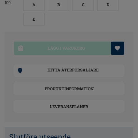
100
A
B
C
D
E
LÄGG I VARUKORG
HITTA ÅTERFÖRSÄLJARE
PRODUKTINFORMATION
LEVERANSPLANER
Slutföra utseende