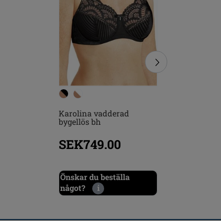
Karolina vadderad
Karolina
bygellös bh
SEK749.00
SEK7
Önskar du beställa
Önskar d
något?
i
något?