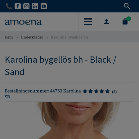
Skip
Skip
to
to
main
main
0
content
content
>
>
Hem
Underkläder
Karolina bygellös bh
Karolina bygellös bh - Black /
Sand
Beställningsnummer: 44763 Karolina
(2)
SB