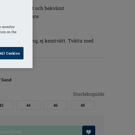
na känns mjukt och bekvämt
ge. Lite lyxigare.
o monitor
tion on the
lare, ej strykning, ej kemtvätt. Tvätta med
 användning.
All Cookies
/ Sand
Storleksguide
42
44
46
48
 VARUKORG