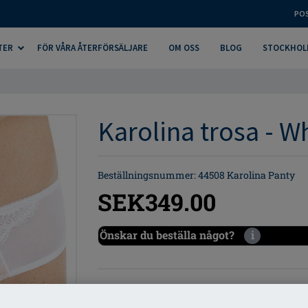
PO
TER
FÖR VÅRA ÅTERFÖRSÄLJARE
OM OSS
BLOG
STOCKHOL
Karolina trosa - W
Beställningsnummer: 44508 Karolina Panty
SEK349.00
Önskar du beställa något?
i
Karolina trosa, med lyxig spets i sol
delen fram och på baksidan.