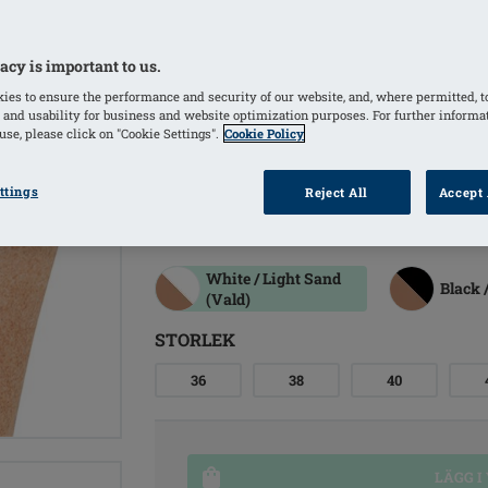
Antydande finmaskig mesh på sidor
Satinrosett fram och bak, med guldhän
acy is important to us.
Extra tyglager fram
ies to ensure the performance and security of our website, and, where permitted, t
Sidosöm höjd ca. 8 cm i storlek 38
 and usability for business and website optimization purposes. For further informa
se, please click on "Cookie Settings".
Cookie Policy
30° Handtvätt, ej blekning, ej torktum
liknande färger. Tvätta innan första
ttings
Reject All
Accept 
FÄRGER
White / Light Sand
Black 
(Vald)
STORLEK
36
38
40
LÄGG I