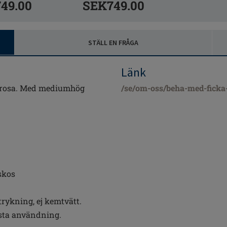
49.00
SEK749.00
STÄLL EN FRÅGA
Länk
trosa. Med mediumhög
/se/om-oss/beha-med-ficka-
skos
strykning, ej kemtvätt.
rsta användning.