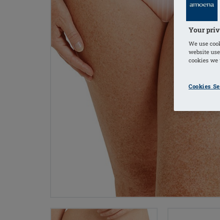
Your priv
We use cook
website use
cookies we u
Cookies Se