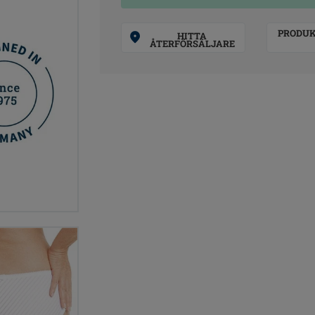
PRODU
HITTA
ÅTERFÖRSÄLJARE