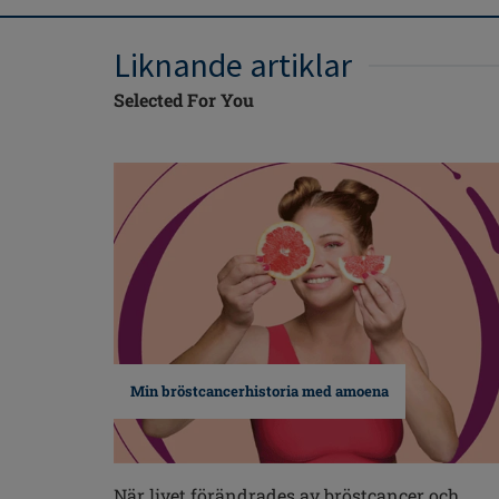
Liknande artiklar
Selected For You
Min bröstcancerhistoria med amoena
När livet förändrades av bröstcancer och