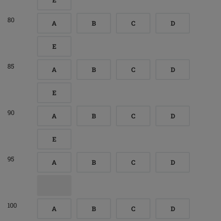
E
80
A
B
C
D
E
85
A
B
C
D
E
90
A
B
C
D
E
95
A
B
C
D
100
A
B
C
D