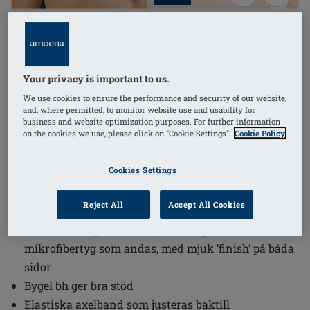
(1)
Beställningsnummer: 44765 Karolina
WB
SEK749.00
Your privacy is important to us.
Önskar du beställa något?
i
We use cookies to ensure the performance and security of our website,
and, where permitted, to monitor website use and usability for
business and website optimization purposes. For further information
on the cookies we use, please click on "Cookie Settings".
Cookie Policy
Fina spetsdetaljer för en lyxig look du kommer att
Cookies Settings
älska
Senaste färguppdateringen för vår tidlösa Karolina
Reject All
Accept All Cookies
kollektion
Protesfickor gjorda i temperaturreglerande
mikrofibertyg som andas, med mjuk ’finish’ på båda
sidor
Bygel bh ger bra stöd
Elastiska axelband som justeras baktill