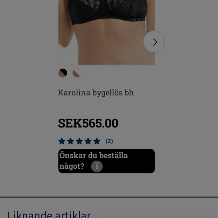
Karolina bygellös bh
Karolina
bygellös
SEK565.00
SEK7
(2)
Önskar du beställa
Önskar d
något?
i
något?
Liknande artiklar