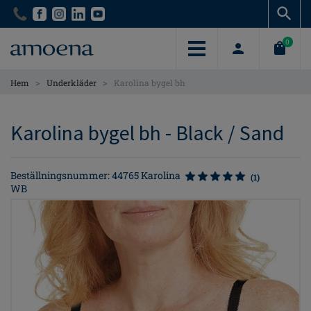
Skip
Skip
to
to
main
main
0
content
content
>
>
Hem
Underkläder
Karolina bygel bh
Karolina bygel bh - Black / Sand
Beställningsnummer: 44765 Karolina
(1)
WB