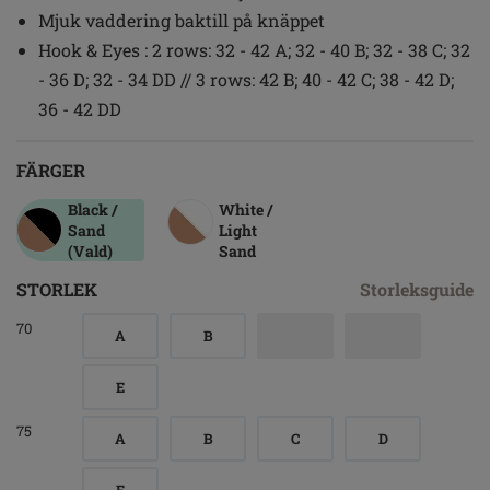
Mjuk vaddering baktill på knäppet
Hook & Eyes : 2 rows: 32 - 42 A; 32 - 40 B; 32 - 38 C; 32
- 36 D; 32 - 34 DD // 3 rows: 42 B; 40 - 42 C; 38 - 42 D;
36 - 42 DD
FÄRGER
Black /
White /
Sand
Light
(Vald)
Sand
STORLEK
Storleksguide
70
A
B
E
75
A
B
C
D