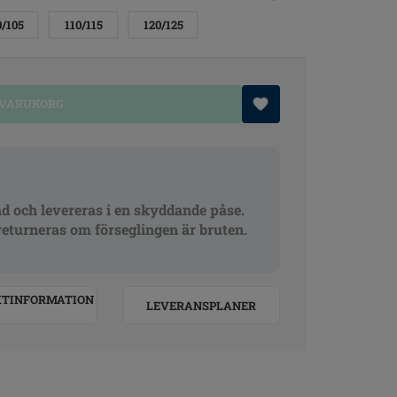
0/105
110/115
120/125
 VARUKORG
ad och levereras i en skyddande påse.
returneras om förseglingen är bruten.
KTINFORMATION
LEVERANSPLANER