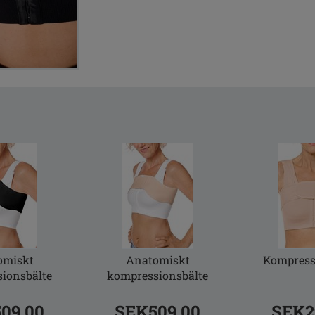
omiskt
Anatomiskt
Kompress
ionsbälte
kompressionsbälte
09.00
SEK509.00
SEK2