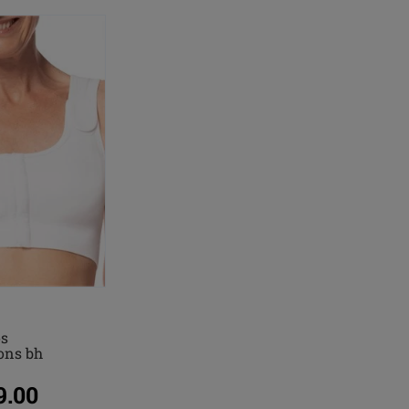
ös
ons bh
.00