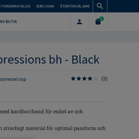
STORDERKATALOG
B2B LOGIN
ÅTERFÖRSÄLJARE
0
MS BUTIK
essions bh - Black
(3)
niversal cup
 med kardborrband för enkel av och
h strechigt material för optimal passform och