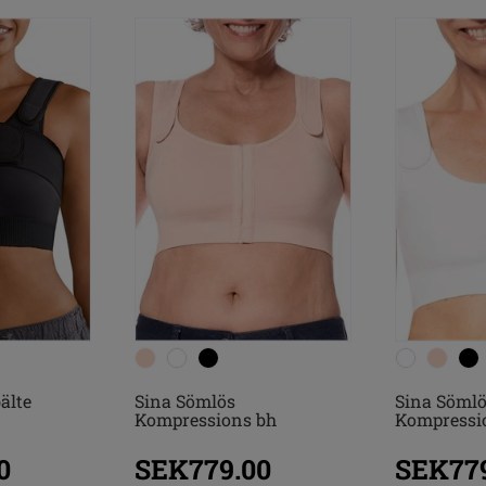
älte
Sina Sömlös
Sina Söml
Kompressions bh
Kompressi
0
SEK779.00
SEK779