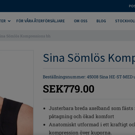
PO
TER
FÖR VÅRA ÅTERFÖRSÄLJARE
OM OSS
BLOG
STOCKHOL
ina Sömlös Kompressions bh
Sina Sömlös Kompr
Beställningsnummer: 45008 Sina HE-ST-MED u
SEK779.00
Justerbara breda axelband som fästs
påtagning och ökad komfort
Anatomiskt utformad i ett kraftigt oc
kompression över kuporna.