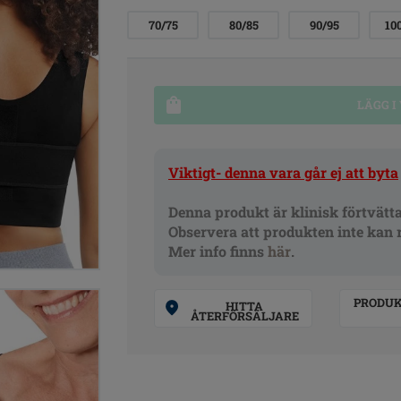
70/75
80/85
90/95
10
LÄGG I
Viktigt- denna vara går ej att byta
Denna produkt är klinisk förtvätt
Observera att produkten inte kan 
Mer info finns
här
.
PRODU
HITTA
ÅTERFÖRSÄLJARE