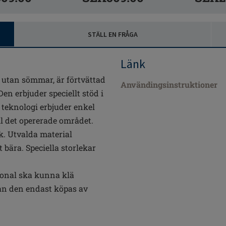
STÄLL EN FRÅGA
Länk
 utan sömmar, är förtvättad
Användingsinstruktioner
en erbjuder speciellt stöd i
teknologi erbjuder enkel
l det opererade området.
ek. Utvalda material
bära. Speciella storlekar
sonal ska kunna klä
an den endast köpas av