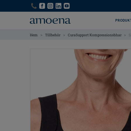
Skip
Skip
to
to
main
main
PRODUK
content
content
>
>
>
Hem
Tillbehör
CuraSupport Kompressionsbhar
S