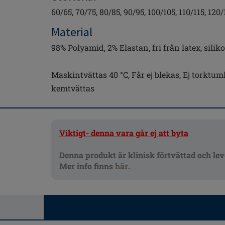
60/65, 70/75, 80/85, 90/95, 100/105, 110/115, 120/
Material
98% Polyamid, 2% Elastan, fri från latex, silik
Maskintvättas 40 °C, Får ej blekas, Ej torktumla
kemtvättas
Viktigt- denna vara går ej att byta
Denna produkt är klinisk förtvättad och lev
Mer info finns
här
.