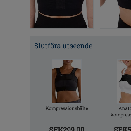
Slutföra utseende
Kompressionsbälte
Anat
kompress
SEK299.00
SEK5