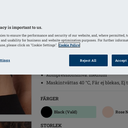
Knäpps med hakar och hyskor framtill
och för enkel av och påklädning.
Imobilisering och stabilisering av det
acy is important to us.
den nedre delen av kuporna)
ies to ensure the performance and security of our website, and, where permitted, t
Kardborrband i mitten på ryggen för 
 and usability for business and website optimization purposes. For further informa
och hålla det på plats
se, please click on "Cookie Settings".
Cookie Policy
Lämplig för: Bröstrekonstruktion, Brö
Onkoplastikska bröstoperationer, Mas
ttings
Reject All
Accept 
eller Leisure form bekvämt på plats.
Kompressionsnivå: medium
Maskintvättas 40 °C, Får ej blekas, Ej
FÄRGER
Black
(Vald)
Rose 
STORLEK