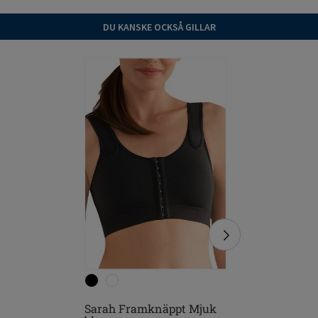
DU KANSKE OCKSÅ GILLAR
Sarah Framknäppt Mjuk
Leyla Sö