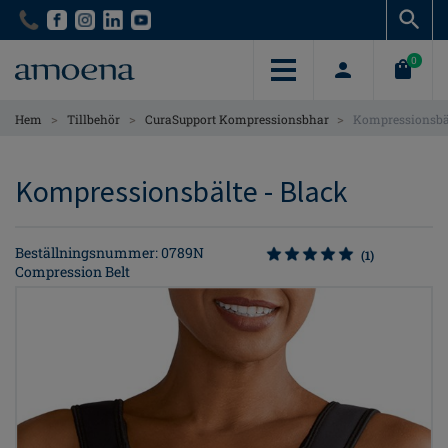
Skip
Skip
to
to
main
main
0
content
content
>
>
>
Hem
Tillbehör
CuraSupport Kompressionsbhar
Kompressionsbä
Kompressionsbälte - Black
Beställningsnummer: 0789N
(1)
Compression Belt