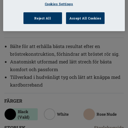
Cookies Settings
(1)
Beställningsnummer: 0789N
Compression Belt
Reject All
Accept All Cookies
SEK299.00
Bälte för att erhålla bästa resultat efter en
bröstrekonstruktion, förhindrar att bröstet rör sig.
Anatomiskt utformad med lätt strech för bästa
komfort och passform
Tillverkad i hudvänligt tyg och lätt att knäppa med
kardborreband
FÄRGER
Black
White
Rose Nude
(Vald)
STORLEK
Storleksguide