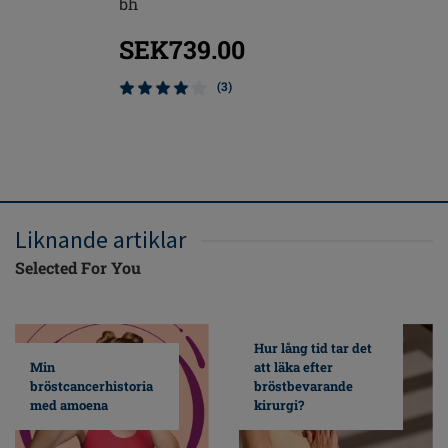
bh
bh
SEK739.00
SEK91
(3)
Önskar d
något?
Liknande artiklar
Selected For You
Hur lång tid tar det
Min
att läka efter
bröstcancerhistoria
bröstbevarande
med amoena
kirurgi?