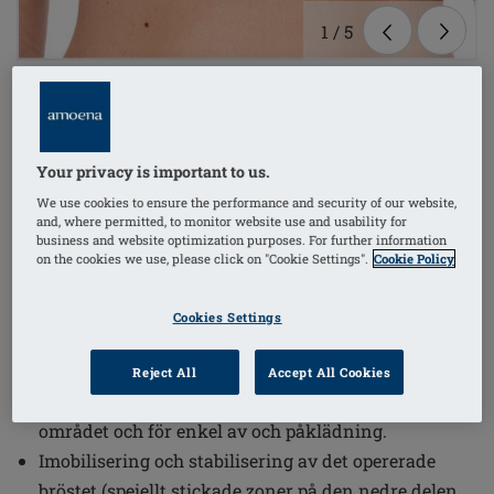
1
/
5
(2)
Beställningsnummer: 45011 Pamela
ZIP-ST-H universal cup
SEK849.00
Your privacy is important to us.
We use cookies to ensure the performance and security of our website,
Justerbara breda axelband som fästs med
and, where permitted, to monitor website use and usability for
business and website optimization purposes. For further information
kardborrband för enkel av och påtagning och ökad
on the cookies we use, please click on "Cookie Settings".
Cookie Policy
komfort
Anatomiskt utformad i ett kraftigt och strechigt
Cookies Settings
material för optimal passform och kompression över
kuporna.
Reject All
Accept All Cookies
Dragkedja fram för enkel åtkomst till det opererade
området och för enkel av och påklädning.
Imobilisering och stabilisering av det opererade
bröstet (speiellt stickade zoner på den nedre delen