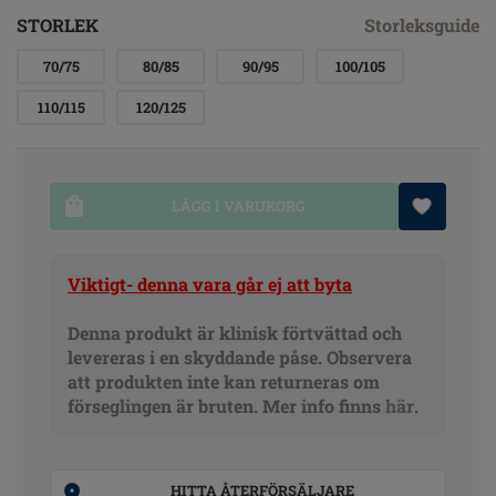
STORLEK
Storleksguide
70/75
80/85
90/95
100/105
110/115
120/125
LÄGG I VARUKORG
Viktigt- denna vara går ej att byta
Denna produkt är klinisk förtvättad och
levereras i en skyddande påse. Observera
att produkten inte kan returneras om
förseglingen är bruten. Mer info finns
här
.
HITTA ÅTERFÖRSÄLJARE