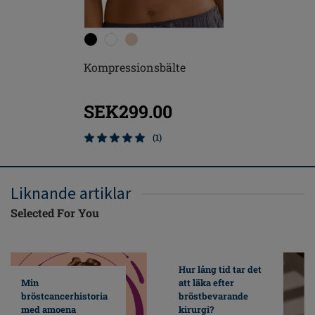
Kompressionsbälte
Pamela 
postoper
SEK299.00
SEK8
(1)
Liknande artiklar
Selected For You
Hur lång tid tar det
Min
att läka efter
bröstcancerhistoria
bröstbevarande
med amoena
kirurgi?