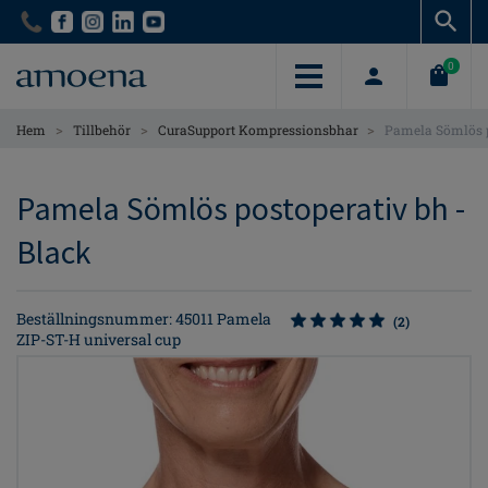
Skip
Skip
to
to
main
main
0
content
content
>
>
>
Hem
Tillbehör
CuraSupport Kompressionsbhar
Pamela Sömlös p
Pamela Sömlös postoperativ bh -
Black
Beställningsnummer: 45011 Pamela
(2)
ZIP-ST-H universal cup