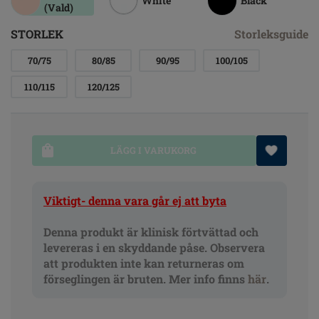
White
Black
(Vald)
STORLEK
Storleksguide
70/75
80/85
90/95
100/105
110/115
120/125
LÄGG I VARUKORG
Viktigt- denna vara går ej att byta
Denna produkt är klinisk förtvättad och
levereras i en skyddande påse. Observera
att produkten inte kan returneras om
förseglingen är bruten. Mer info finns
här
.