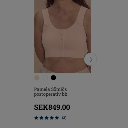
Pamela Sömlös
Emilia S
postoperativ bh
SEK849.00
SEK51
(2)