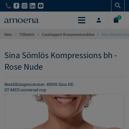
Skip
Skip
to
to
main
main
0
content
content
>
>
>
Hem
Tillbehör
CuraSupport Kompressionsbhar
Sina Sömlös Ko
Sina Sömlös Kompressions bh -
Rose Nude
Beställningsnummer: 45006 Sina HE-
ST-MED universal cup