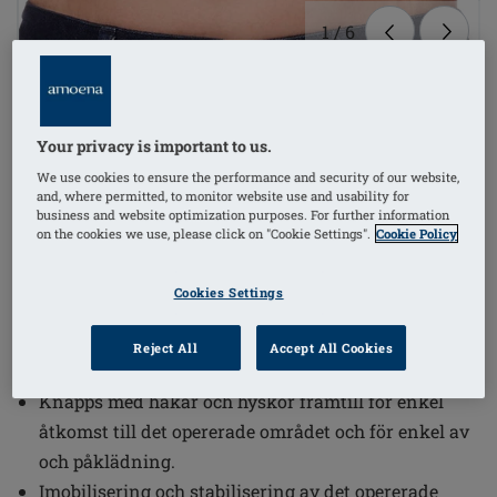
1
/
6
Beställningsnummer: 45006 Sina HE-
ST-MED universal cup
SEK779.00
Your privacy is important to us.
We use cookies to ensure the performance and security of our website,
and, where permitted, to monitor website use and usability for
business and website optimization purposes. For further information
Justerbara breda axelband som fästs med
on the cookies we use, please click on "Cookie Settings".
Cookie Policy
kardborrband för enkel av och påtagning och ökad
komfort
Cookies Settings
Anatomiskt utformad i ett kraftigt och strechigt
material för optimal passform och kompression över
Reject All
Accept All Cookies
kuporna.
Knäpps med hakar och hyskor framtill för enkel
åtkomst till det opererade området och för enkel av
och påklädning.
Imobilisering och stabilisering av det opererade