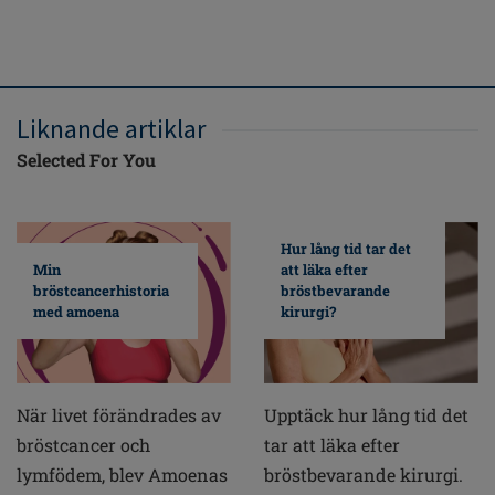
Liknande artiklar
Selected For You
Hur lång tid tar det
Min
att läka efter
bröstcancerhistoria
bröstbevarande
med amoena
kirurgi?
När livet förändrades av
Upptäck hur lång tid det
bröstcancer och
tar att läka efter
lymfödem, blev Amoenas
bröstbevarande kirurgi.