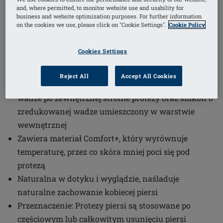
and, where permitted, to monitor website use and usability for
business and website optimization purposes. For further information
(9)
Numer artykułu: 320 Natura
on the cookies we use, please click on "Cookie Settings".
Cookie Policy
Cosmetic 2S
Półpełna miseczka protezy
Cookies Settings
Symetryczny kształt - możliwość dopasowania na
prawą, jak i lewą stronę klatki piersiowej
Reject All
Accept All Cookies
Zawiera miękki silikon InTouch w standardowej
wadze po zewnętrznej stronie protezy oraz silikon o
zredukowanej wadze umieszczony w warstwie
wewnętrznej
Zawiera materiał Comfort+, który wyrównuje
temperaturę, przez co skóra mniej poci się pod
protezą
Naturalna w dotyku i wyglądzie, naśladuje
naturalne zachowanie kobiecej piersi
Przeznaczenie: Protezy piersi są stosowane po
częściowym lub całkowitym usunięciu piersi