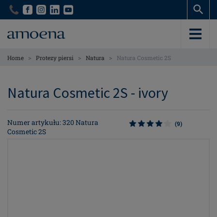
Skip
Skip
to
to
main
main
content
content
>
>
>
Home
Protezy piersi
Natura
Natura Cosmetic 2S
Natura Cosmetic 2S - ivory
Numer artykułu: 320 Natura
(9)
Cosmetic 2S