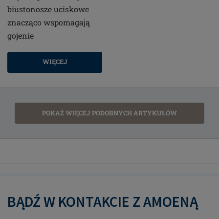
biustonosze uciskowe
znacząco wspomagają
gojenie
WIĘCEJ
POKAŻ WIĘCEJ PODOBNYCH ARTYKUŁÓW
BĄDŹ W KONTAKCIE Z AMOENĄ