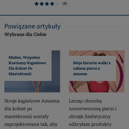
(4)
Powiązane artykuły
Wybrane dla Ciebie
Modne, Wygodne
Kostiumy Kąpielowe
Moja historia walki z
Dla Kobiet Po
rakiem piersi z
Mastektomii
amoena
Stroje kąpielowe Amoena
Lecząc chorobę
dla kobiet po
nowotworową piersi i
mastektomii zostały
obrzęk limfatyczny
zaprojektowane tak, aby
odkryłam produkty