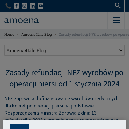
Skip
Skip
to
to
main
main
content
content
>
>
Home
Amoena4Life Blog
Zasady refundacji NFZ wyrobów po operacji
Zasady refundacji NFZ wyrobów po
operacji piersi od 1 stycznia 2024
NFZ zapewnia dofinansowanie wyrobów medycznych
dla kobiet po operacji piersi na podstawie
Rozporządzenia Ministra Zdrowia z dnia 13
października 2023 r. zmieniającego rozporządzenie w
sprawie wykazu wyrobów medycznych wydawanych na