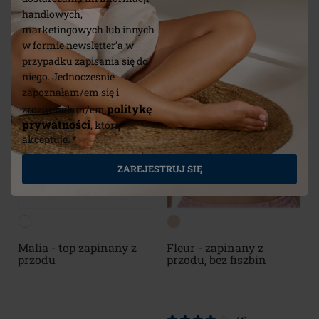
handlowych,
marketingowych lub innych
w formie newsletter’a w
przypadku zapisania się do
niego. Jednocześnie
zapoznałam/em się i
politykę
zrozumiałam/em
prywatności
, którą
akceptuję. *
ZAREJESTRUJ SIĘ
Malia - top zapinany z
Fleur - zapinany z
przodu
przodu, bez fiszbin