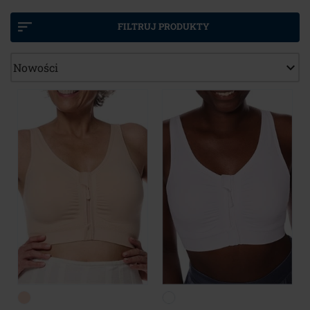
komfort i być łatwe w użyciu.
Po fazie gojenia się ran (6-8 tygodni po operacji) skóra i
FILTRUJ PRODUKTY
świeża tkanka bliznowata są nadal bardzo wrażliwe.
Jest to jeden z powodów, dla których często nie jest
możliwe, aby pacjentki od razu zdecydowały się na
klasyczny biustonosz z kieszonkami.