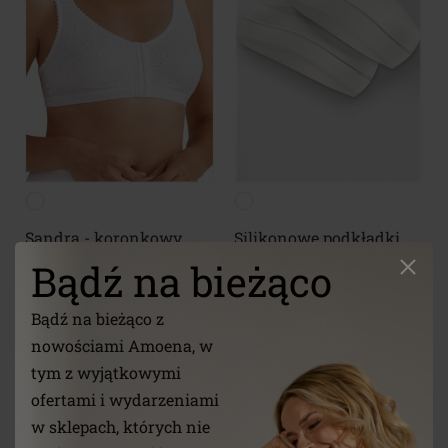
Silikonowe podkładki
Sandra - koronkowy
pod ramiączka
biustonosz pooperacyjny
Bądź na bieżąco
Bądź na bieżąco z
(9)
nowościami Amoena, w
tym z wyjątkowymi
ofertami i wydarzeniami
w sklepach, których nie