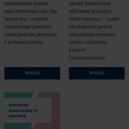
mastektomii zostały
obrzęk limfatyczny
zaprojektowane tak, aby
odkryłam produkty
łączyć styl i wygodę,
marki amoena – dzięki
zapewniając pewność
ich wsparciu powoli
siebie podczas pływania
odzyskałam pewność
z protezami piersi.
siebie i codzienny
komfort
funkcjonowania.
WIĘCEJ
WIĘCEJ
Biustonosz
kompresyjny vs
sportowy