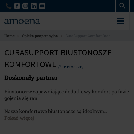
Skip
Skip
to
to
main
main
content
content
>
>
Home
Opieka pooperacyjna
CuraSupport Comfort Bras
CURASUPPORT BIUSTONOSZE
KOMFORTOWE
//
16
Produkty
Doskonały partner
Biustonosze zapewniające dodatkowy komfort po fazie
gojenia się ran
Nasze komfortowe biustonosze są idealnym
rozwiązaniem dla pacjentek w fazie pooperacyjnej,
Pokaż więcej
będących w trakcie powrotu do codzienności. Zostały
one zaprojektowane tak, aby zapewnić dodatkowy