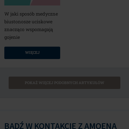
W jaki sposób medyczne
biustonosze uciskowe
znacząco wspomagają
gojenie
WIĘCEJ
POKAŻ WIĘCEJ PODOBNYCH ARTYKUŁÓW
BĄDŹ W KONTAKCIE Z AMOENĄ