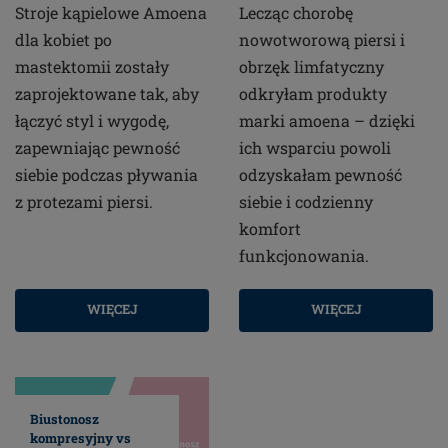
Stroje kąpielowe Amoena
Lecząc chorobę
dla kobiet po
nowotworową piersi i
mastektomii zostały
obrzęk limfatyczny
zaprojektowane tak, aby
odkryłam produkty
łączyć styl i wygodę,
marki amoena – dzięki
zapewniając pewność
ich wsparciu powoli
siebie podczas pływania
odzyskałam pewność
z protezami piersi.
siebie i codzienny
komfort
funkcjonowania.
WIĘCEJ
WIĘCEJ
Biustonosz
kompresyjny vs