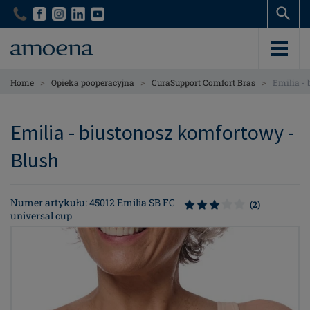
Skip
Skip
to
to
main
main
content
content
>
>
>
Home
Opieka pooperacyjna
CuraSupport Comfort Bras
Emilia -
Emilia - biustonosz komfortowy -
Blush
Numer artykułu: 45012 Emilia SB FC
(2)
universal cup