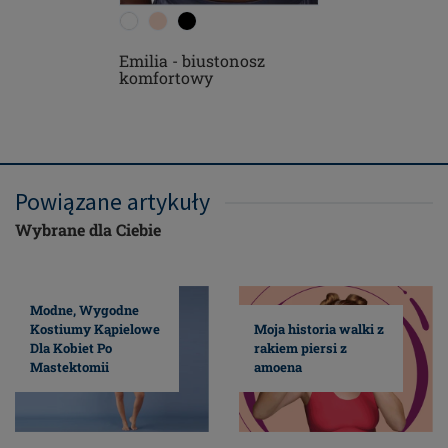
Emilia - biustonosz
Emilia -
komfortowy
komfort
Powiązane artykuły
Wybrane dla Ciebie
Modne, Wygodne
Kostiumy Kąpielowe
Moja historia walki z
Dla Kobiet Po
rakiem piersi z
Mastektomii
amoena