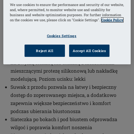
We use cookies to ensure the performance and security of our website,
1
/
5
and, where permitted, to monitor website use and usability for
business and website optimization purposes. For further information
on the cookies we use, please click on "Cookie Settings".
Cookie Policy
(2)
Numer artykułu: 45012 Emilia SB FC
universal cup
Cookies Settings
Ramiączka regulowane z tyłu zapewniają lepsze
dopasowanie i komfort noszenia
Reject All
Accept All Cookies
Idealny do noszenia zanim kobieta będzie gotowa
na zwykłą bieliznę lub bieliznę z kieszonkami
mieszczącymi protezę silikonową lub nakładkę
modelującą. Poziom ucisku: lekki
Suwak z przodu pozwala na łatwy i bezpieczny
dostęp do zoperowanego miejsca, a dodatkowo
zapewnia większe bezpieczeństwo i komfort
podczas ubierania biustonosza
Siateczka po bokach i pod biustem odprowadza
wilgoć i poprawia komfort noszenia