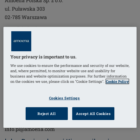
Amoena Polska Sp. z o.o.
ul. Puławska 303
02-785 Warszawa
e-mail:
info.pl@amoena.com
tel: (22) 436-87-05
Your privacy is important to us.
W celu rozpoczęcia współpracy,
We use cookies to ensure the performance and security of our website,
zachęcamy do kontaktu bezpośrednio z
and, where permitted, to monitor website use and usability for
business and website optimization purposes. For further information
biurem:
on the cookies we use, please click on "Cookie Settings".
Cookie Policy
Amoena Polska Sp. z o.o.
Cookies Settings
ul. Puławska 303
02-785 Warszawa
Reject All
Accept All Cookies
tel.: 22 436 87 01
info.pl@amoena.com