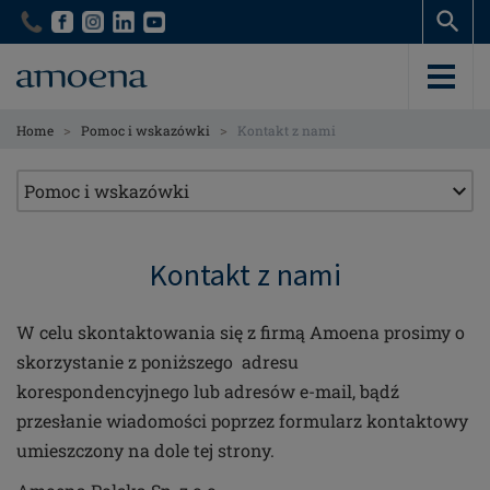
Skip
Skip
to
to
main
main
content
content
>
>
Home
Pomoc i wskazówki
Kontakt z nami
Kontakt z nami
W celu skontaktowania się z firmą Amoena prosimy o
skorzystanie z poniższego adresu
korespondencyjnego lub adresów e-mail, bądź
przesłanie wiadomości poprzez formularz kontaktowy
umieszczony na dole tej strony.