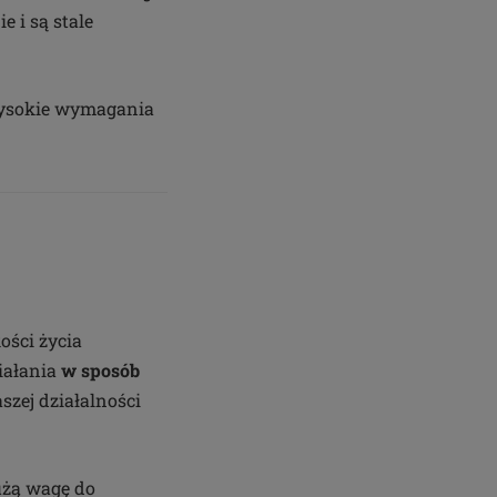
 i są stale
 wysokie wymagania
ości życia
iałania
w sposób
zej działalności
użą wagę do