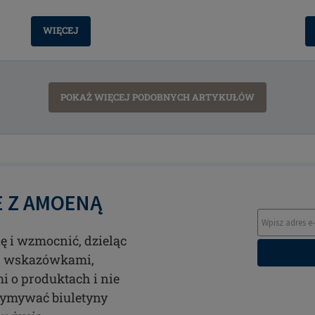
WIĘCEJ
POKAŻ WIĘCEJ PODOBNYCH ARTYKUŁÓW
E Z AMOENĄ
 i wzmocnić, dzieląc
i, wskazówkami,
 o produktach i nie
trzymywać biuletyny