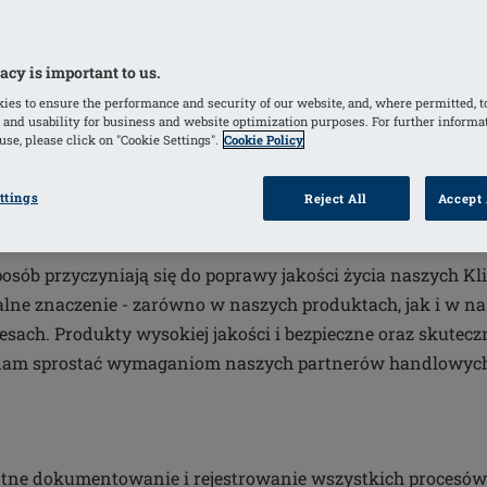
acy is important to us.
 jakością
ies to ensure the performance and security of our website, and, where permitted, t
 and usability for business and website optimization purposes. For further informa
se, please click on "Cookie Settings".
Cookie Policy
Od ponad 50 lat Amoena opracowuje i wytwarza inno
ttings
Reject All
Accept 
osób przyczyniają się do poprawy jakości życia naszych Kl
lne znaczenie - zarówno w naszych produktach, jak i w n
ach. Produkty wysokiej jakości i bezpieczne oraz skutecz
 nam sprostać wymaganiom naszych partnerów handlowych 
tne dokumentowanie i rejestrowanie wszystkich procesó