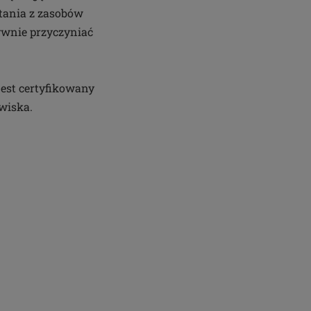
tania z zasobów
ywnie przyczyniać
est certyfikowany
owiska.