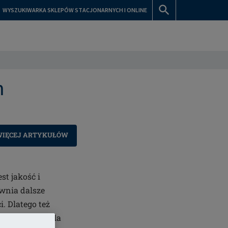
WYSZUKIWARKA SKLEPÓW STACJONARNYCH I ONLINE
m
WIĘCEJ ARTYKUŁÓW
t jakość i
wnia dalsze
. Dlatego też
odowiska są dla