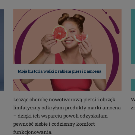
Moja historia walki z rakiem piersi z amoena
Lecząc chorobę nowotworową piersi i obrzęk
W
limfatyczny odkryłam produkty marki amoena
z
– dzięki ich wsparciu powoli odzyskałam
pewność siebie i codzienny komfort
funkcjonowania.