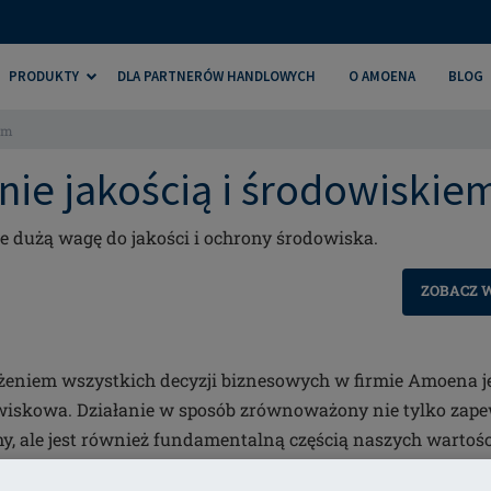
PRODUKTY
DLA PARTNERÓW HANDLOWYCH
O AMOENA
BLOG
em
nie jakością i środowiskie
 dużą wagę do jakości i ochrony środowiska.
ZOBACZ 
niem wszystkich decyzji biznesowych w firmie Amoena jes
iskowa. Działanie w sposób zrównoważony nie tylko zape
rmy, ale jest również fundamentalną częścią naszych wartości
aszych produktów i procesów oraz kompleksowa ochrona śr