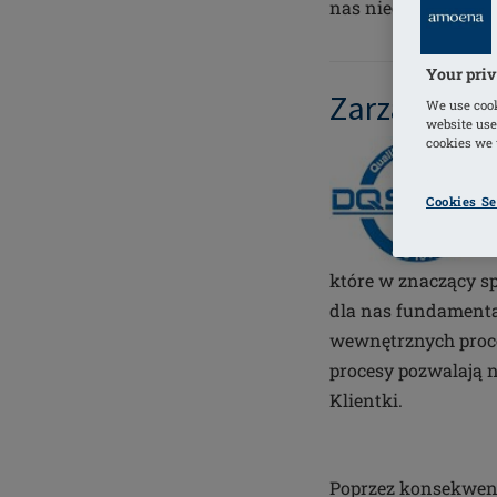
nas nieodzowne.
Your priv
Zarządzanie
We use cook
website use
cookies we u
Cookies Se
które w znaczący sp
dla nas fundamenta
wewnętrznych proces
procesy pozwalają
Klientki.
Poprzez konsekwen