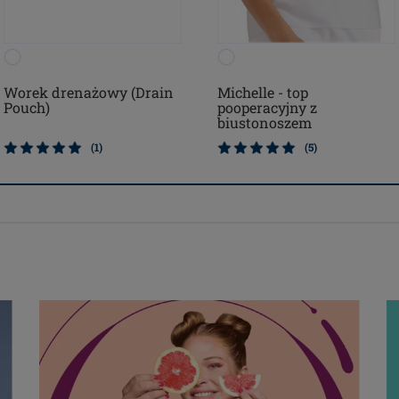
Worek drenażowy (Drain
Michelle - top
Pouch)
pooperacyjny z
biustonoszem
(1)
(5)