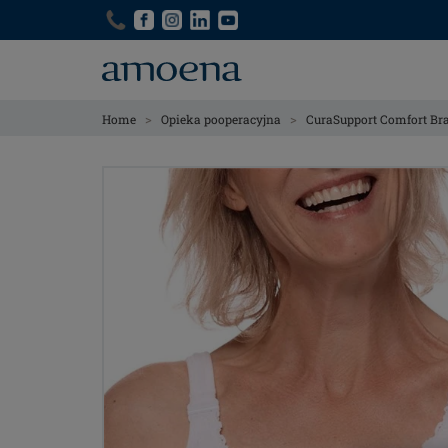
Skip
Skip
to
to
main
main
content
content
>
>
Home
Opieka pooperacyjna
CuraSupport Comfort Br