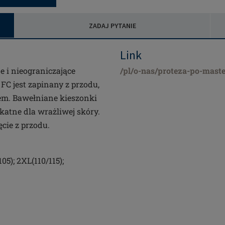
ZADAJ PYTANIE
Link
 i nieograniczające
/pl/o-nas/proteza-po-maste
C jest zapinany z przodu,
iem. Bawełniane kieszonki
katne dla wrażliwej skóry.
cie z przodu.
05); 2XL(110/115);