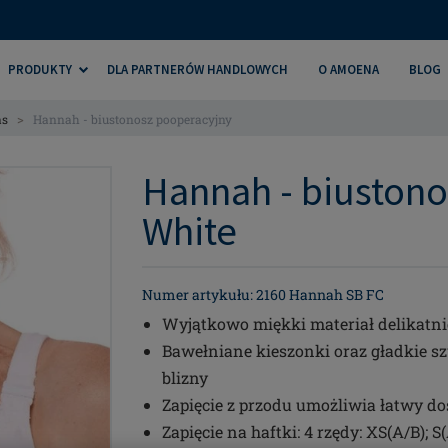
PRODUKTY
DLA PARTNERÓW HANDLOWYCH
O AMOENA
BLOG
>
as
Hannah - biustonosz pooperacyjny
Hannah - biustono
White
Numer artykułu: 2160 Hannah SB FC
Wyjątkowo miękki materiał delikatnie
Bawełniane kieszonki oraz gładkie s
blizny
Zapięcie z przodu umożliwia łatwy d
Zapięcie na haftki: 4 rzędy: XS(A/B); S