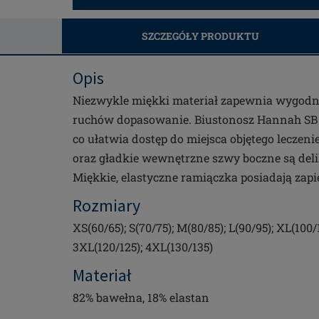
SZCZEGÓŁY PRODUKTU
Opis
Niezwykle miękki materiał zapewnia wygodne
ruchów dopasowanie. Biustonosz Hannah SB F
co ułatwia dostęp do miejsca objętego leczen
oraz gładkie wewnętrzne szwy boczne są deli
Miękkie, elastyczne ramiączka posiadają zapię
Rozmiary
XS(60/65); S(70/75); M(80/85); L(90/95); XL(100/1
3XL(120/125); 4XL(130/135)
Materiał
82% bawełna, 18% elastan