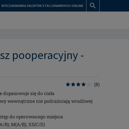
WYSZUKIWARKA SKLEPÓW STACJONARNYCH I ONLINE
sz pooperacyjny -
(8)
 dopasowuje się do ciała
zwy wewnętrzne nie podrażniają wrażliwej
ostęp do operowanego miejsca
(A/B); M(A/B); XS(C/D)