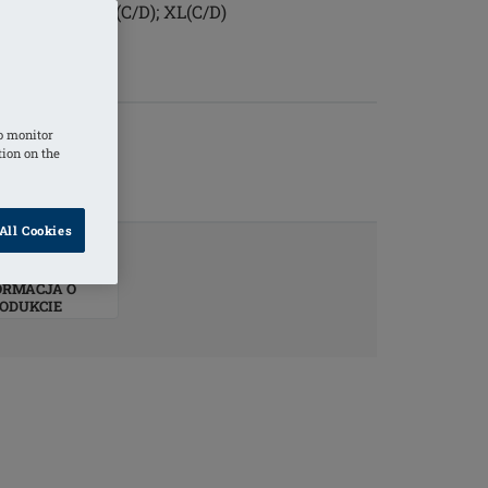
D); 6 rzędów: L(C/D); XL(C/D)
jny
o monitor
tion on the
All Cookies
ORMACJA O
ODUKCIE