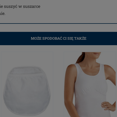
Nie suszyć w suszarce
ie.
MOŻE SPODOBAĆ CI SIĘ TAKŻE