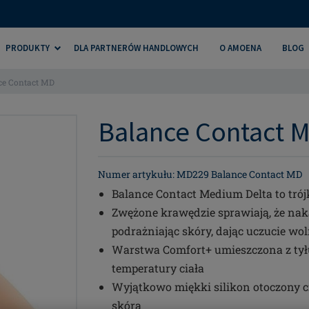
PRODUKTY
DLA PARTNERÓW HANDLOWYCH
O AMOENA
BLOG
ce Contact MD
Balance Contact M
Numer artykułu: MD229 Balance Contact MD
Balance Contact Medium Delta to tró
Zwężone krawędzie sprawiają, że naka
podrażniając skóry, dając uczucie wol
Warstwa Comfort+ umieszczona z tył
temperatury ciała
Wyjątkowo miękki silikon otoczony ci
skóra