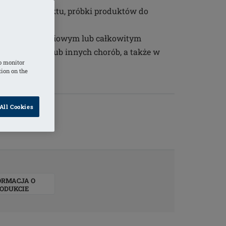
ywania produktu, próbki produktów do
osowane po częściowym lub całkowitym
 raka piersi lub innych chorób, a także w
o monitor
piersi
tion on the
All Cookies
ORMACJA O
ODUKCIE