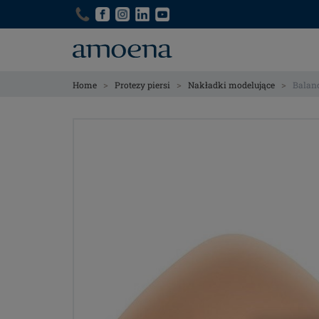
Skip
Skip
to
to
main
main
content
content
>
>
>
Home
Protezy piersi
Nakładki modelujące
Balan