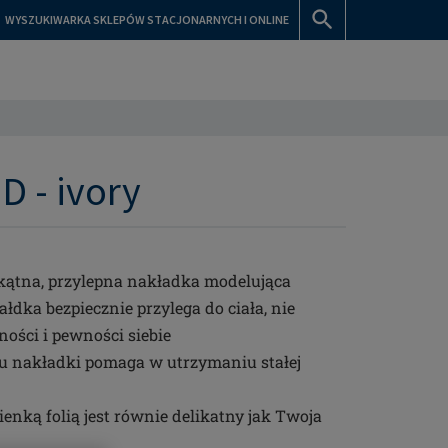
WYSZUKIWARKA SKLEPÓW STACJONARNYCH I ONLINE
D - ivory
jkątna, przylepna nakładka modelująca
łdka bezpiecznie przylega do ciała, nie
ności i pewności siebie
u nakładki pomaga w utrzymaniu stałej
enką folią jest równie delikatny jak Twoja