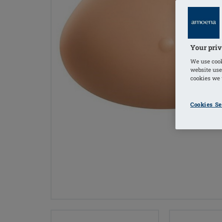
Your priv
We use cook
website use
cookies we u
Cookies Se