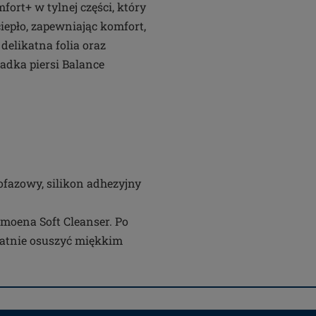
ort+ w tylnej części, który
iepło, zapewniając komfort,
delikatna folia oraz
ładka piersi Balance
nofazowy, silikon adhezyjny
Amoena Soft Cleanser. Po
katnie osuszyć miękkim