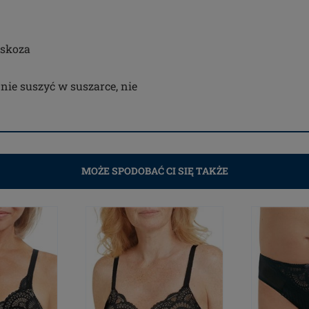
iskoza
 nie suszyć w suszarce, nie
MOŻE SPODOBAĆ CI SIĘ TAKŻE