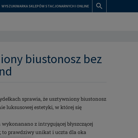
WYSZUKIWARKA SKLEPÓW STACJONARNYCH I ONLINE
niony biustonosz bez
and
ydełkach sprawia, że usztywniony biustonosz
ie luksusowej estetyki, w której się
a wykonanano z intrygującej błyszczącej
i; to prawdziwy unikat i uczta dla oka