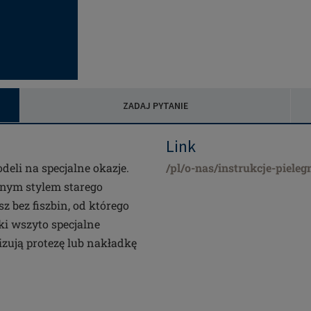
ZADAJ PYTANIE
Link
eli na specjalne okazje.
/pl/o-nas/instrukcje-pieleg
nym stylem starego
 bez fiszbin, od którego
i wszyto specjalne
lizują protezę lub nakładkę