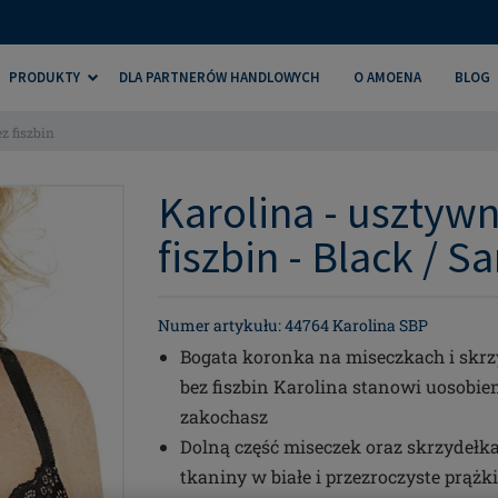
PRODUKTY
DLA PARTNERÓW HANDLOWYCH
O AMOENA
BLOG
z fiszbin
Karolina - usztyw
fiszbin - Black / S
Numer artykułu: 44764 Karolina SBP
Bogata koronka na miseczkach i skrz
bez fiszbin Karolina stanowi uosobien
zakochasz
Dolną część miseczek oraz skrzydełk
tkaniny w białe i przezroczyste prążk