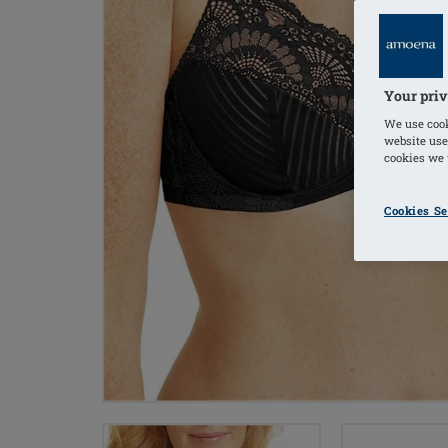
Your priv
We use cook
website use
cookies we u
Cookies Se