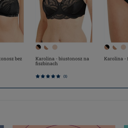
tonosz bez
Karolina - biustonosz na
Karolina - f
fiszbinach
(1)