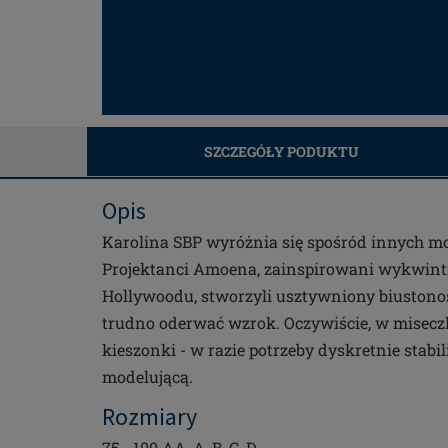
SZCZEGÓŁY PODUKTU
Opis
Karolina SBP wyróżnia się spośród innych mod
Projektanci Amoena, zainspirowani wykwint
Hollywoodu, stworzyli usztywniony biustonosz
trudno oderwać wzrok. Oczywiście, w miseczk
kieszonki - w razie potrzeby dyskretnie stabi
modelującą.
Rozmiary
75 - 100 AA, A, B, C, D