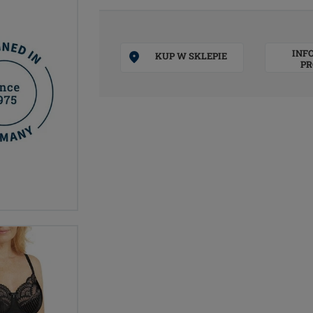
INF
KUP W SKLEPIE
PR