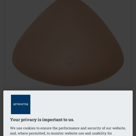
Your privacy is important to us.
1
/
4
We use cookies to ensure the performance and security of our website,
and, where permitted, to monitor website use and usability for