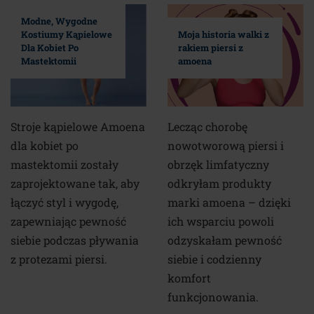
Modne, Wygodne
Kostiumy Kąpielowe
Moja historia walki z
Dla Kobiet Po
rakiem piersi z
Mastektomii
amoena
Stroje kąpielowe Amoena
Lecząc chorobę
dla kobiet po
nowotworową piersi i
mastektomii zostały
obrzęk limfatyczny
zaprojektowane tak, aby
odkryłam produkty
łączyć styl i wygodę,
marki amoena – dzięki
zapewniając pewność
ich wsparciu powoli
siebie podczas pływania
odzyskałam pewność
z protezami piersi.
siebie i codzienny
komfort
funkcjonowania.