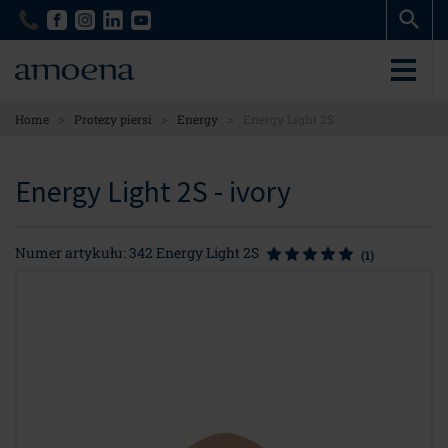
Skip
Skip
to
to
main
main
content
content
>
>
>
Home
Protezy piersi
Energy
Energy Light 2S
Energy Light 2S - ivory
Numer artykułu: 342 Energy Light 2S
(1)