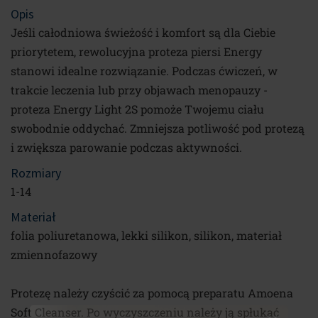
Opis
Jeśli całodniowa świeżość i komfort są dla Ciebie
priorytetem, rewolucyjna proteza piersi Energy
stanowi idealne rozwiązanie. Podczas ćwiczeń, w
trakcie leczenia lub przy objawach menopauzy -
proteza Energy Light 2S pomoże Twojemu ciału
swobodnie oddychać. Zmniejsza potliwość pod protezą
i zwiększa parowanie podczas aktywności.
Rozmiary
1-14
Materiał
folia poliuretanowa, lekki silikon, silikon, materiał
zmiennofazowy
Bądź na bieżąco
Protezę należy czyścić za pomocą preparatu Amoena
Soft Cleanser. Po wyczyszczeniu należy ją spłukać
Bądź na bieżąco z