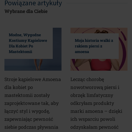
Powiązane artykuły
Wybrane dla Ciebie
Modne, Wygodne
Kostiumy Kąpielowe
Moja historia walki z
Dla Kobiet Po
rakiem piersi z
Mastektomii
amoena
Stroje kąpielowe Amoena
Lecząc chorobę
dla kobiet po
nowotworową piersi i
mastektomii zostały
obrzęk limfatyczny
zaprojektowane tak, aby
odkryłam produkty
łączyć styl i wygodę,
marki amoena – dzięki
zapewniając pewność
ich wsparciu powoli
siebie podczas pływania
odzyskałam pewność