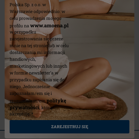
Polska Sp. z o.o. w
Warszawie odpowiednio: w
celu prowadzenia mojego
www.amoena.pl
profilu na
w przypadku
zarejestrowania się przeze
mnie na tej stronie lub w celu
dostarczania mi informacji
handlowych,
marketingowych lub innych
w formie newsletter’a w
przypadku zapisania się do
niego. Jednocześnie
zapoznałam/em się i
Samoprzylepne brodawki
Contact 
politykę
zrozumiałam/em
prywatności
, którą
akceptuję. *
(4)
ZAREJESTRUJ SIĘ