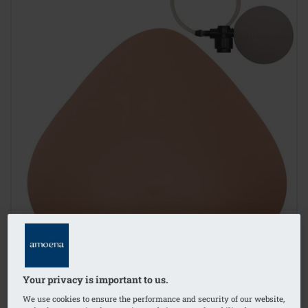
Your privacy is important to us.
1
/
7
We use cookies to ensure the performance and security of our website,