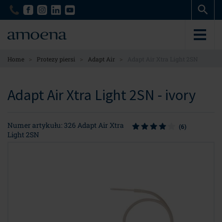
Skip
Skip
to
to
main
main
content
content
>
>
>
Home
Protezy piersi
Adapt Air
Adapt Air Xtra Light 2SN
Adapt Air Xtra Light 2SN - ivory
Numer artykułu: 326 Adapt Air Xtra
(6)
Light 2SN