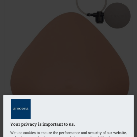
Your privacy is important to us.
1
/
7
We use cookies to ensure the performance and security of our website,