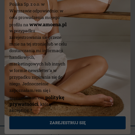
Polska Sp. z o.o. w
Warszawie odpowiednio: w
celu prowadzenia mojego
www.amoena.pl
profilu na
w przypadku
zarejestrowania się przeze
mnie na tej stronie lub w celu
dostarczania mi informacji
handlowych,
marketingowych lub innych
w formie newsletter’a w
przypadku zapisania się do
niego. Jednocześnie
zapoznałam/em się i
Samoprzylepne brodawki
Contact 
politykę
zrozumiałam/em
prywatności
, którą
akceptuję. *
(4)
ZAREJESTRUJ SIĘ