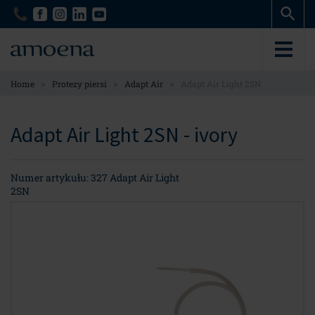
Skip
Skip
to
to
main
main
content
content
>
>
>
Home
Protezy piersi
Adapt Air
Adapt Air Light 2SN
Adapt Air Light 2SN - ivory
Numer artykułu: 327 Adapt Air Light
2SN