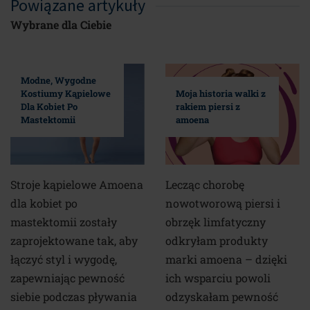
Powiązane artykuły
Wybrane dla Ciebie
Modne, Wygodne
Kostiumy Kąpielowe
Moja historia walki z
Dla Kobiet Po
rakiem piersi z
Mastektomii
amoena
Stroje kąpielowe Amoena
Lecząc chorobę
dla kobiet po
nowotworową piersi i
mastektomii zostały
obrzęk limfatyczny
zaprojektowane tak, aby
odkryłam produkty
łączyć styl i wygodę,
marki amoena – dzięki
zapewniając pewność
ich wsparciu powoli
siebie podczas pływania
odzyskałam pewność